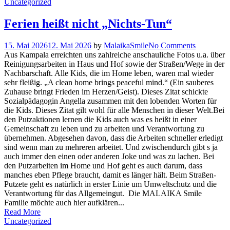
Uncategorized
Ferien heißt nicht „Nichts-Tun“
15. Mai 2026
12. Mai 2026
by
MalaikaSmile
No Comments
Aus Kampala erreichten uns zahlreiche anschauliche Fotos u.a. über
Reinigungsarbeiten in Haus und Hof sowie der Straßen/Wege in der
Nachbarschaft. Alle Kids, die im Home leben, waren mal wieder
sehr fleißig. „A clean home brings peaceful mind.“ (Ein sauberes
Zuhause bringt Frieden im Herzen/Geist). Dieses Zitat schickte
Sozialpädagogin Angella zusammen mit den lobenden Worten für
die Kids. Dieses Zitat gilt wohl für alle Menschen in dieser Welt.Bei
den Putzaktionen lernen die Kids auch was es heißt in einer
Gemeinschaft zu leben und zu arbeiten und Verantwortung zu
übernehmen. Abgesehen davon, dass die Arbeiten schneller erledigt
sind wenn man zu mehreren arbeitet. Und zwischendurch gibt s ja
auch immer den einen oder anderen Joke und was zu lachen. Bei
den Putzarbeiten im Home und Hof geht es auch darum, dass
manches eben Pflege braucht, damit es länger hält. Beim Straßen-
Putzete geht es natürlich in erster Linie um Umweltschutz und die
Verantwortung für das Allgemeingut. Die MALAIKA Smile
Familie möchte auch hier aufklären...
Read More
Uncategorized