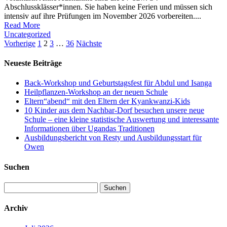
Abschlussklässer*innen. Sie haben keine Ferien und müssen sich
intensiv auf ihre Prüfungen im November 2026 vorbereiten....
Read More
Uncategorized
Seitennummerierung
Vorherige
1
2
3
…
36
Nächste
der
Neueste Beiträge
Beiträge
Back-Workshop und Geburtstagsfest für Abdul und Isanga
Heilpflanzen-Workshop an der neuen Schule
Eltern“abend“ mit den Eltern der Kyankwanzi-Kids
10 Kinder aus dem Nachbar-Dorf besuchen unsere neue
Schule – eine kleine statistische Auswertung und interessante
Informationen über Ugandas Traditionen
Ausbildungsbericht von Resty und Ausbildungsstart für
Owen
Suchen
Suchen
nach:
Archiv