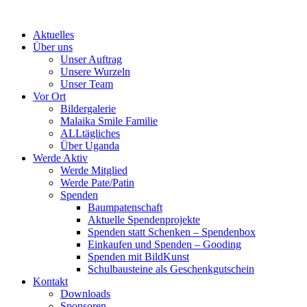
Skip
to
Aktuelles
content
Über uns
Unser Auftrag
Unsere Wurzeln
Unser Team
Vor Ort
Bildergalerie
Malaika Smile Familie
ALLtägliches
Über Uganda
Werde Aktiv
Werde Mitglied
Werde Pate/Patin
Spenden
Baumpatenschaft
Aktuelle Spendenprojekte
Spenden statt Schenken – Spendenbox
Einkaufen und Spenden – Gooding
Spenden mit BildKunst
Schulbausteine als Geschenkgutschein
Kontakt
Downloads
Sponsoren