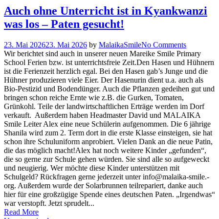
Auch ohne Unterricht ist in Kyankwanzi
was los – Paten gesucht!
23. Mai 2026
23. Mai 2026
by
MalaikaSmile
No Comments
Wir berichtet sind auch in unserer neuen Mareike Smile Primary
School Ferien bzw. ist unterrichtsfreie Zeit.Den Hasen und Hühnern
ist die Ferienzeit herzlich egal. Bei den Hasen gab’s Junge und die
Hühner produzieren viele Eier. Der Hasenurin dient u.a. auch als
Bio-Pestizid und Bodendünger. Auch die Pflanzen gedeihen gut und
bringen schon reiche Ernte wie z.B. die Gurken, Tomaten,
Grünkohl. Teile der landwirtschaftlichen Erträge werden im Dorf
verkauft. Außerdem haben Headmaster David und MALAIKA
Smile Leiter Alex eine neue Schülerin aufgenommen. Die 6 jährige
Shanila wird zum 2. Term dort in die erste Klasse einsteigen, sie hat
schon ihre Schuluniform anprobiert. Vielen Dank an die neue Patin,
die das möglich macht!Alex hat noch weitere Kinder „gefunden“,
die so gerne zur Schule gehen würden. Sie sind alle so aufgeweckt
und neugierig. Wer möchte diese Kinder unterstützen mit
Schulgeld? Rückfragen gerne jederzeit unter info@malaika-smile.-
org. Außerdem wurde der Solarbrunnen teilrepariert, danke auch
hier für eine großzügige Spende eines deutschen Paten. „Irgendwas“
war verstopft. Jetzt sprudelt...
Read More