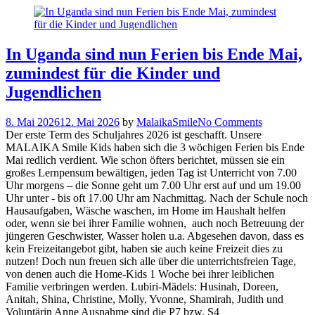
In Uganda sind nun Ferien bis Ende Mai,
zumindest für die Kinder und
Jugendlichen
8. Mai 2026
12. Mai 2026
by
MalaikaSmile
No Comments
Der erste Term des Schuljahres 2026 ist geschafft. Unsere
MALAIKA Smile Kids haben sich die 3 wöchigen Ferien bis Ende
Mai redlich verdient. Wie schon öfters berichtet, müssen sie ein
großes Lernpensum bewältigen, jeden Tag ist Unterricht von 7.00
Uhr morgens – die Sonne geht um 7.00 Uhr erst auf und um 19.00
Uhr unter - bis oft 17.00 Uhr am Nachmittag. Nach der Schule noch
Hausaufgaben, Wäsche waschen, im Home im Haushalt helfen
oder, wenn sie bei ihrer Familie wohnen, auch noch Betreuung der
jüngeren Geschwister, Wasser holen u.a. Abgesehen davon, dass es
kein Freizeitangebot gibt, haben sie auch keine Freizeit dies zu
nutzen! Doch nun freuen sich alle über die unterrichtsfreien Tage,
von denen auch die Home-Kids 1 Woche bei ihrer leiblichen
Familie verbringen werden. Lubiri-Mädels: Husinah, Doreen,
Anitah, Shina, Christine, Molly, Yvonne, Shamirah, Judith und
Voluntärin Anne Ausnahme sind die P7 bzw. S4