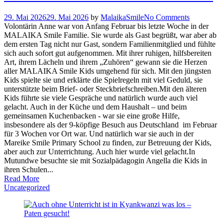
29. Mai 2026
29. Mai 2026
by
MalaikaSmile
No Comments
Volontärin Anne war von Anfang Februar bis letzte Woche in der
MALAIKA Smile Familie. Sie wurde als Gast begrüßt, war aber ab
dem ersten Tag nicht nur Gast, sondern Familienmitglied und fühlte
sich auch sofort gut aufgenommen. Mit ihrer ruhigen, hilfsbereiten
Art, ihrem Lächeln und ihrem „Zuhören“ gewann sie die Herzen
aller MALAIKA Smile Kids umgehend für sich. Mit den jüngsten
Kids spielte sie und erklärte die Spielregeln mit viel Geduld, sie
unterstützte beim Brief- oder Steckbriefschreiben.Mit den älteren
Kids führte sie viele Gespräche und natürlich wurde auch viel
gelacht. Auch in der Küche und dem Haushalt – und beim
gemeinsamen Kuchenbacken - war sie eine große Hilfe,
insbesondere als der 9-köpfige Besuch aus Deutschland im Februar
für 3 Wochen vor Ort war. Und natürlich war sie auch in der
Mareike Smile Primary School zu finden, zur Betreuung der Kids,
aber auch zur Unterrichtung. Auch hier wurde viel gelacht.In
Mutundwe besuchte sie mit Sozialpädagogin Angella die Kids in
ihren Schulen...
Read More
Uncategorized