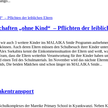
ango...
haften „ohne Kind“ – Pflichten der leiblic
ss wir auch 3 weitere Kinder ins MALAIKA Smile Programm aufnehmen
können. Auch deren Eltern müssen den Schulbesuch ihrer Kinder unterst
 Alex Ssekabira kennt die Einkommenssituation der Eltern und weiß, was
 Team, dass die Eltern weiterhin Verantwortung für ihre Kinder haben
nen Teil des Schulmaterials. Im November wird das nächste Elterntre
ids, Die beiden Mädchen sind schon länger im MALAIKA Smile...
nkentransport
des Schulkomplexes der Mareike Primary School in Kyankwanzi. Neben K