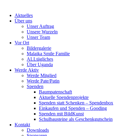
Skip
to
Aktuelles
content
Über uns
Unser Auftrag
Unsere Wurzeln
Unser Team
Vor Ort
Bildergalerie
Malaika Smile Familie
ALLtägliches
Über Uganda
Werde Aktiv
Werde Mitglied
Werde Pate/Patin
Spenden
Baumpatenschaft
Aktuelle Spendenprojekte
Spenden statt Schenken – Spendenbox
Einkaufen und Spenden – Gooding
Spenden mit BildKunst
Schulbausteine als Geschenkgutschein
Kontakt
Downloads
Sponsoren