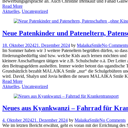
Bewerbungsgespräche an. Auch Christine Irtenkauf und Fahad Galiw
Read More
Aktuelles
,
Uncategorized
Neue Patenkinder und Pateneltern, Patensc
18. Oktober 2024
21. Dezember 2024
by
MalaikaSmile
No Comments
Im Sommer haben wir 3 weitere Pateneltern begrüßen dürfen, so da
förderungsbedürftig sind bzw. welche Kids auch lernen möchten und 
kleinere Anschaffungen tätigen wie z.B. Schulschuhe o.ä. Der Leiter
den Beitragsgeldern aushelfen. Immer wieder betont das ugandische
Grundsätzlich bezahlt MALAIKA Smile „nur“ die Schulgebühren und ei
wird. David, Shalyn und Jovia heißen die neuen MALAIKA Smile K
Read More
Aktuelles
,
Uncategorized
Neues aus Kyankwanzi – Fahrrad für Kra
4. Oktober 2024
21. Dezember 2024
by
MalaikaSmile
No Comments
Wie im letzten Bericht erwähnt, geht es voran mit der Errichtung 