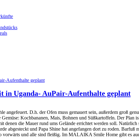
rkünfte
undstücks
eals
it in Uganda- AuPair-Aufenthalte geplant
 Kohle angefeuert. D.h. der Ofen muss gemauert sein, außerdem groß gen
e Gemüse: Kochbananen, Mais, Bohnen und Süßkartoffeln. Der Plan ist,
it denen die Mauer rund ums Gelände errichtet werden soll. Natürlich
urde abgesteckt und Papa Shine hat angefangen dort zu roden. Barfuß 
o vorwärts und alle sind fleißig. Im MALAIKA Smile Home gibt es auch