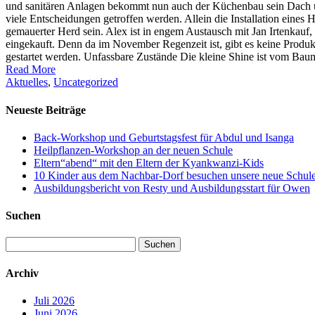
und sanitären Anlagen bekommt nun auch der Küchenbau sein Dach und 
viele Entscheidungen getroffen werden. Allein die Installation eines 
gemauerter Herd sein. Alex ist in engem Austausch mit Jan Irtenkauf
eingekauft. Denn da im November Regenzeit ist, gibt es keine Produk
gestartet werden. Unfassbare Zustände Die kleine Shine ist vom Baum
Read More
Aktuelles
,
Uncategorized
Neueste Beiträge
Back-Workshop und Geburtstagsfest für Abdul und Isanga
Heilpflanzen-Workshop an der neuen Schule
Eltern“abend“ mit den Eltern der Kyankwanzi-Kids
10 Kinder aus dem Nachbar-Dorf besuchen unsere neue Schule –
Ausbildungsbericht von Resty und Ausbildungsstart für Owen
Suchen
Suchen
nach:
Archiv
Juli 2026
Juni 2026