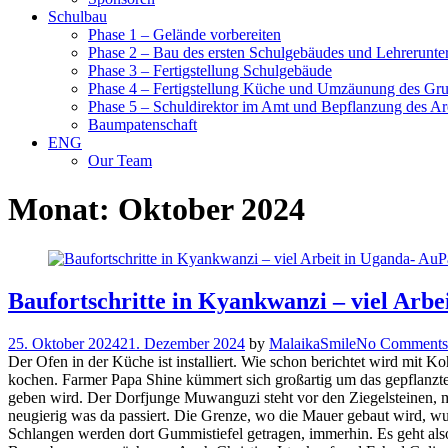
Schulbau
Phase 1 – Gelände vorbereiten
Phase 2 – Bau des ersten Schulgebäudes und Lehrerunte
Phase 3 – Fertigstellung Schulgebäude
Phase 4 – Fertigstellung Küche und Umzäunung des Gr
Phase 5 – Schuldirektor im Amt und Bepflanzung des Ar
Baumpatenschaft
ENG
Our Team
Monat:
Oktober 2024
Baufortschritte in Kyankwanzi – viel Arbe
25. Oktober 2024
21. Dezember 2024
by
MalaikaSmile
No Comments
Der Ofen in der Küche ist installiert. Wie schon berichtet wird mit
kochen. Farmer Papa Shine kümmert sich großartig um das gepflanzt
geben wird. Der Dorfjunge Muwanguzi steht vor den Ziegelsteinen, m
neugierig was da passiert. Die Grenze, wo die Mauer gebaut wird, w
Schlangen werden dort Gummistiefel getragen, immerhin. Es geht als