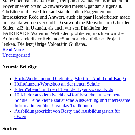
Stelle nochmal an das Team „Treffpunkt Weltladen“.Wir hatten im
Foyer unseren Stand „Schwarzwald meets Uganda“ aufgebaut.
Christine und Uwe Irtenkauf standen allen Fragenden und
Interessierten Rede und Antwort, auch ein paar Handarbeiten made
in Uganda wurden verkauft. Da sowohl die Menschen im Globalen
Süden, z.B. in Uganda, als auch wir von Einkäufen der
FAIRTRADE-Waren im Weltladen profitieren, möchten wir die
Aufmerksamkeit der Rebländer*innen auch auf dieses Projekt
lenken. Die letztjährige Volontärin Giuliana...
Read More
Uncategorized
Neueste Beiträge
Back-Workshop und Geburtstagsfest für Abdul und Isanga
Heilpflanzen-Workshop an der neuen Schule
Eltern“abend“ mit den Eltern der Kyankwanzi-Kids
10 Kinder aus dem Nachbar-Dorf besuchen unsere neue
Schule – eine kleine statistische Auswertung und interessante
Informationen über Ugandas Traditionen
Ausbildungsbericht von Resty und Ausbildungsstart für
Owen
Suchen