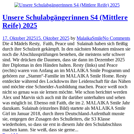
Unsere Schulabgängerinnen S4 (Mittlere
Reife) 2025
17. Oktober 2025
15. Oktober 2025
by
MalaikaSmile
No Comments
Die 4 Mädels Resty, Faith, Peace und Sulainah haben sich fleißig
durch ihre Schulzeit gekämpft. In den nächsten Monaten müssen sie
noch die Abschlussprüfungen bestehen, die meistens sehr schwer
sind. Wir drücken die Daumen, dass sie dann im Dezember 2025
ihre Diplomas in den Händen halten. Resty (links) und Peace
(rechts) waren von Anfang an im MALAIKA Smile Programm und
gehören zur „Stamm“-Familie im MALAIKA Smile Home. Resty
entdeckte während des Lockdowns ihre Leidenschaft für das Nähen
und möchte eine Schneider-Ausbildung machen. Peace weiß noch
nicht so genau was sie lernen möchte. Wie schon berichtet werden
Alex und Marvin sich auch mit ihr darüber unterhalten und sehen
was möglich ist. Ebenso mit Faith, die im 2. MALAIKA Smile Jahr
dazukam. Sulainah (einzelnes Bild) startete als MALAIKA Smile
Girl im Januar 2018, durch ihren Deutschland-Aufenthalt musste
sie, entgegen der Zusagen des Schulleiters, die S3 Klasse
wiederholen, so dass sie erst in diesem Jahr den Schulabschluss
machen kann. Sie weiß, dass sie gerne...