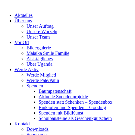
Skip
to
Aktuelles
content
Über uns
Unser Auftrag
Unsere Wurzeln
Unser Team
Vor Ort
Bildergalerie
Malaika Smile Familie
ALLtägliches
Über Uganda
Werde Aktiv
Werde Mitglied
Werde Pate/Patin
Spenden
Baumpatenschaft
Aktuelle Spendenprojekte
Spenden statt Schenken – Spendenbox
Einkaufen und Spenden – Gooding
Spenden mit BildKunst
Schulbausteine als Geschenkgutschein
Kontakt
Downloads
Sponsoren