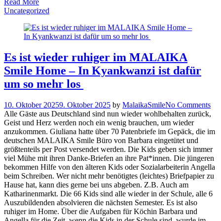
Read More
Uncategorized
Es ist wieder ruhiger im MALAIKA
Smile Home – In Kyankwanzi ist dafür
um so mehr los
10. Oktober 2025
9. Oktober 2025
by
MalaikaSmile
No Comments
Alle Gäste aus Deutschland sind nun wieder wohlbehalten zurück,
Geist und Herz werden noch ein wenig brauchen, um wieder
anzukommen. Giuliana hatte über 70 Patenbriefe im Gepäck, die im
deutschen MALAIKA Smile Büro von Barbara eingetütet und
größtenteils per Post versendet werden. Die Kids geben sich immer
viel Mühe mit ihren Danke-Briefen an ihre Pat*innen. Die jüngeren
bekommen Hilfe von den älteren Kids oder Sozialarbeiterin Angella
beim Schreiben. Wer nicht mehr benötigtes (leichtes) Briefpapier zu
Hause hat, kann dies gerne bei uns abgeben. Z.B. Auch am
Katharinenmarkt. Die 66 Kids sind alle wieder in der Schule, alle 6
Auszubildenden absolvieren die nächsten Semester. Es ist also
ruhiger im Home. Über die Aufgaben für Köchin Barbara und
Angella für die Zeit, wenn die Kids in der Schule sind, wurde im