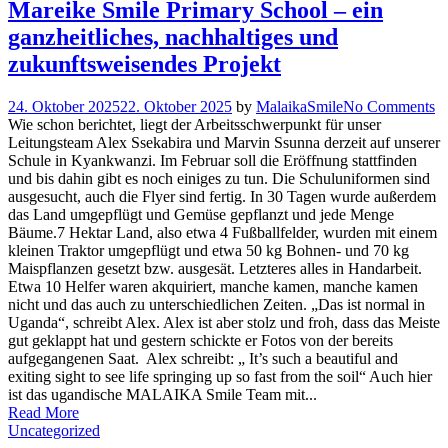
Mareike Smile Primary School – ein
ganzheitliches, nachhaltiges und
zukunftsweisendes Projekt
24. Oktober 2025
22. Oktober 2025
by
MalaikaSmile
No Comments
Wie schon berichtet, liegt der Arbeitsschwerpunkt für unser
Leitungsteam Alex Ssekabira und Marvin Ssunna derzeit auf unserer
Schule in Kyankwanzi. Im Februar soll die Eröffnung stattfinden
und bis dahin gibt es noch einiges zu tun. Die Schuluniformen sind
ausgesucht, auch die Flyer sind fertig. In 30 Tagen wurde außerdem
das Land umgepflügt und Gemüse gepflanzt und jede Menge
Bäume.7 Hektar Land, also etwa 4 Fußballfelder, wurden mit einem
kleinen Traktor umgepflügt und etwa 50 kg Bohnen- und 70 kg
Maispflanzen gesetzt bzw. ausgesät. Letzteres alles in Handarbeit.
Etwa 10 Helfer waren akquiriert, manche kamen, manche kamen
nicht und das auch zu unterschiedlichen Zeiten. „Das ist normal in
Uganda“, schreibt Alex. Alex ist aber stolz und froh, dass das Meiste
gut geklappt hat und gestern schickte er Fotos von der bereits
aufgegangenen Saat. Alex schreibt: „ It’s such a beautiful and
exiting sight to see life springing up so fast from the soil“ Auch hier
ist das ugandische MALAIKA Smile Team mit...
Read More
Uncategorized