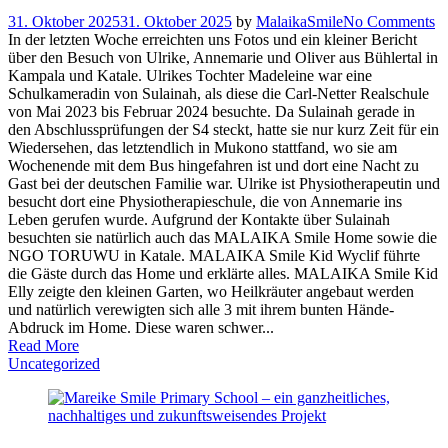
31. Oktober 2025
31. Oktober 2025
by
MalaikaSmile
No Comments
In der letzten Woche erreichten uns Fotos und ein kleiner Bericht
über den Besuch von Ulrike, Annemarie und Oliver aus Bühlertal in
Kampala und Katale. Ulrikes Tochter Madeleine war eine
Schulkameradin von Sulainah, als diese die Carl-Netter Realschule
von Mai 2023 bis Februar 2024 besuchte. Da Sulainah gerade in
den Abschlussprüfungen der S4 steckt, hatte sie nur kurz Zeit für ein
Wiedersehen, das letztendlich in Mukono stattfand, wo sie am
Wochenende mit dem Bus hingefahren ist und dort eine Nacht zu
Gast bei der deutschen Familie war. Ulrike ist Physiotherapeutin und
besucht dort eine Physiotherapieschule, die von Annemarie ins
Leben gerufen wurde. Aufgrund der Kontakte über Sulainah
besuchten sie natürlich auch das MALAIKA Smile Home sowie die
NGO TORUWU in Katale. MALAIKA Smile Kid Wyclif führte
die Gäste durch das Home und erklärte alles. MALAIKA Smile Kid
Elly zeigte den kleinen Garten, wo Heilkräuter angebaut werden
und natürlich verewigten sich alle 3 mit ihrem bunten Hände-
Abdruck im Home. Diese waren schwer...
Read More
Uncategorized