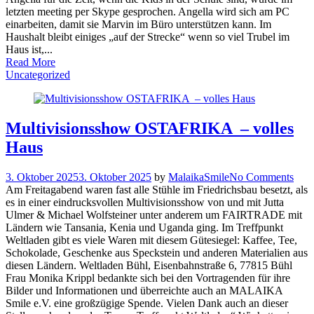
letzten meeting per Skype gesprochen. Angella wird sich am PC
einarbeiten, damit sie Marvin im Büro unterstützen kann. Im
Haushalt bleibt einiges „auf der Strecke“ wenn so viel Trubel im
Haus ist,...
Read More
Uncategorized
Multivisionsshow OSTAFRIKA – volles
Haus
3. Oktober 2025
3. Oktober 2025
by
MalaikaSmile
No Comments
Am Freitagabend waren fast alle Stühle im Friedrichsbau besetzt, als
es in einer eindrucksvollen Multivisionsshow von und mit Jutta
Ulmer & Michael Wolfsteiner unter anderem um FAIRTRADE mit
Ländern wie Tansania, Kenia und Uganda ging. Im Treffpunkt
Weltladen gibt es viele Waren mit diesem Gütesiegel: Kaffee, Tee,
Schokolade, Geschenke aus Speckstein und anderen Materialien aus
diesen Ländern. Weltladen Bühl, Eisenbahnstraße 6, 77815 Bühl
Frau Monika Krippl bedankte sich bei den Vortragenden für ihre
Bilder und Informationen und überreichte auch an MALAIKA
Smile e.V. eine großzügige Spende. Vielen Dank auch an dieser