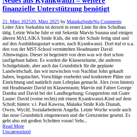
Neues aus Kyankwanzi – weitere
finanzielle Unterstützung benötigt
21. März 2025
20. März 2025
by
MalaikaSmile
No Comments
Leiter Alex Ssekabira ist derzeit in erster Linie für den Schulbau
tätig. Letzte Woche fuhr er mit Sekretär Marvin Ssuuna und einigen
älteren MALAIKA Smile Kids, die mit der Schule fertig sind und
auf den Ausbildungsstart warten, nach Kyankwanzi. Dort traf er u.a.
den von der MST-School vermittelten Headmaster David
Alimwingiza. Dieser ist begeistert von dem was wir dort schon
(auf)gebaut haben. Es wurden die Klassenräume, die anderen
Schulgebäude, aber auch das Grundstück für die geplante
Landwirtschaft, das wir inzwischen von Nachbar John gekauft
haben, begutachtet, Vorschläge erarbeitet und konkretere Pläne zur
Einrichtung und natürlich zum Lehrplan gemacht. Alex (von hinten)
mit Headmaster David im Klassenraum; Marvin mit Fahrer George
Damba und David bei der Landbegehung; Gruppenfoto mit Guter
Laune: David (vorne rechts) mit einem Kyankwanzi-Kind auf dem
Schoß; hinten: v.l. Paul Kawesa, Malaika Smile Kids Dianah,
Owen, Wyclif, Sozialarbeiterin Angella. Letzte Woche wurde auch
das neue Grundstück eingemessen und die Grenzsteine gesetzt. Es
geht also mit großen Schritten voran! Sehr...
Read More
Uncategorized