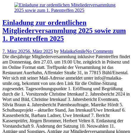
Einladung zur ordentlichen
Mitgliederversammlung 2025 sowie zum
1. Patentreffen 2025
7. März 2025
6. März 2025
by
MalaikaSmile
No Comments
Die diesjährige Mitgliederversammlung inklusive Patentreffen findet
am Donnerstag, den 27.03. um 19.00 Uhr, zeitgleich in Präsenz und
im Online Format statt. Treffpunkt der Versammlung ist das
Restaurant Auerhahn, Affentaler Straße 31, in 77815 Bühl/Eisental.
Wer sich mit seiner Mail-Adresse anmeldet unter info@malaika-
smile.org, bekommt von uns den Link für die Online-Sitzung
zugesendet. Tagesordnungspunkte 1. Eröffnung und Begrüßung
durch die 1. Vorsitzende Christine Irtenkauf 2. Jahresbericht 2024 in
Wort und Bild, Christine Irtenkauf 3. Jahresbericht Eventteam,
Silvia Braun 4. Jahresbericht Patenbeauftragte, Mareike Hördt 5.
Schulbauprojekt – aktueller Stand, Jan Irtenkauf/Uwe Irtenkauf 6.
Kassenbericht, Barbara Ladner, Uwe Irtenkauf 7. Bericht
Kassenprüfer, Jürgen Brommer, Herbert Velten 8. Entlastung der
Vorstandschaft 9. Änderung der Satzung 10. Neuwahlen 11.
Anträge und Sonstiges. Anträge zur Mitgliederversammlung können