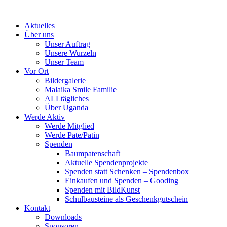
Skip
to
Aktuelles
content
Über uns
Unser Auftrag
Unsere Wurzeln
Unser Team
Vor Ort
Bildergalerie
Malaika Smile Familie
ALLtägliches
Über Uganda
Werde Aktiv
Werde Mitglied
Werde Pate/Patin
Spenden
Baumpatenschaft
Aktuelle Spendenprojekte
Spenden statt Schenken – Spendenbox
Einkaufen und Spenden – Gooding
Spenden mit BildKunst
Schulbausteine als Geschenkgutschein
Kontakt
Downloads
Sponsoren