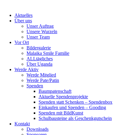
Skip
to
Aktuelles
content
Über uns
Unser Auftrag
Unsere Wurzeln
Unser Team
Vor Ort
Bildergalerie
Malaika Smile Familie
ALLtägliches
Über Uganda
Werde Aktiv
Werde Mitglied
Werde Pate/Patin
Spenden
Baumpatenschaft
Aktuelle Spendenprojekte
Spenden statt Schenken – Spendenbox
Einkaufen und Spenden – Gooding
Spenden mit BildKunst
Schulbausteine als Geschenkgutschein
Kontakt
Downloads
Sponsoren