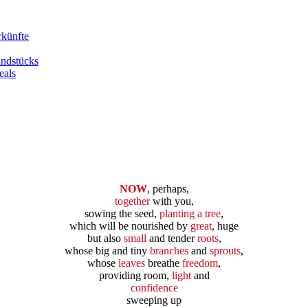
rkünfte
undstücks
eals
NOW
, perhaps,
together
with you,
sowing the seed,
planting a tree
,
which will be nourished by
great
, huge
but also
small
and tender
roots
,
whose big and tiny
branches
and
sprouts
,
whose
leaves
breathe
freedom
,
providing room,
light
and
confidence
sweeping up