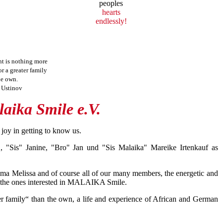
peoples
hearts
endlessly!
t is nothing more
or a greater family
he own.
r Ustinov
aika Smile e.V.
oy in getting to know us.
"Sis" Janine, "Bro" Jan und "Sis Malaika" Mareike Irtenkauf as
ma Melissa and of course all of our many members, the energetic and
l the ones interested in MALAIKA Smile.
er family“ than the own, a life and experience of African and German