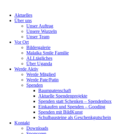
Skip
to
Aktuelles
content
Über uns
Unser Auftrag
Unsere Wurzeln
Unser Team
Vor Ort
Bildergalerie
Malaika Smile Familie
ALLtägliches
Über Uganda
Werde Aktiv
Werde Mitglied
Werde Pate/Patin
Spenden
Baumpatenschaft
Aktuelle Spendenprojekte
Spenden statt Schenken – Spendenbox
Einkaufen und Spenden – Gooding
Spenden mit BildKunst
Schulbausteine als Geschenkgutschein
Kontakt
Downloads
Sponsoren