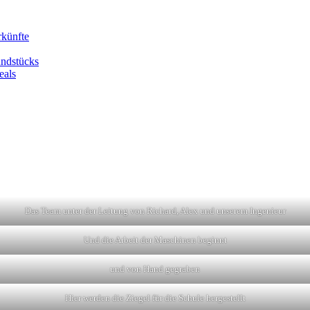
rkünfte
undstücks
eals
Das Team unter der Leitung von Richard, Alex und unserem Ingenieur
Und die Arbeit der Maschinen beginnt
und von Hand gegraben
Hier werden die Ziegel für die Schule hergestellt