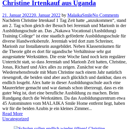
Christine Irtenkauf aus Uganda
21. Januar 2022
20. Januar 2022
by
MalaikaSmile
No Comments
Nachdem Christine Irtenkauf 1 Tag Zeit hatte „anzukommen“, stand
am 2. Tag schon gleich der Besuch bei Jeremiah und Marionh in der
Ausbildungsschule an. Das „Nakawa Vocational (Ausbildung)
Training College“ ist eine staatlich geförderte Ausbildungsschule für
diverse Handwerksberufe. Jeremiah wird dort zum Schreiner,
Marionh zur Installateurin ausgebildet. Neben Klassenräumen für
die Theorie gibt es dort für ugandische Verhältnisse sehr gut
ausgestattete Werkstätten. Die erste Woche fand noch kein regulärer
Unterricht statt, so dass Jeremiah und Marionh Zeit hatten, Christine,
Jonas, Richard und Alex alles zu zeigen. Zunächst war die
Wiedersehensfreude mit Mum Christine nach einem Jahr natürlich
riesengroß, die beiden sind aber auch glücklich und dankbar, dass es
endlich losgeht. Alex hatte in dieser Ausbildungsschule auch eine
Maurerlehre gemacht und war damals schon überzeugt, dass es ein
guter Weg ist, dort eine berufliche Ausbildung zu machen. Beim
Rundgang durch die Werkstätten. Da das Ausbildungszentrum etwa
45 Autominuten vom MALAIKA Smile Home entfernt liegt, haben
wir für die beiden Azubis je ein kleines Zimmer...
Read More
Uncategorized