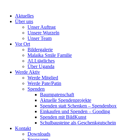
Skip
to
Aktuelles
content
Über uns
Unser Auftrag
Unsere Wurzeln
Unser Team
Vor Ort
Bildergalerie
Malaika Smile Familie
ALLtägliches
Über Uganda
Werde Aktiv
Werde Mitglied
Werde Pate/Patin
Spenden
Baumpatenschaft
Aktuelle Spendenprojekte
Spenden statt Schenken – Spendenbox
Einkaufen und Spenden – Gooding
Spenden mit BildKunst
Schulbausteine als Geschenkgutschein
Kontakt
Downloads
Sponsoren