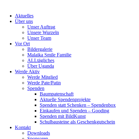
Skip
to
Aktuelles
content
Über uns
Unser Auftrag
Unsere Wurzeln
Unser Team
Vor Ort
Bildergalerie
Malaika Smile Familie
ALLtägliches
Über Uganda
Werde Aktiv
Werde Mitglied
Werde Pate/Patin
Spenden
Baumpatenschaft
Aktuelle Spendenprojekte
Spenden statt Schenken – Spendenbox
Einkaufen und Spenden – Gooding
Spenden mit BildKunst
Schulbausteine als Geschenkgutschein
Kontakt
Downloads
Sponsoren