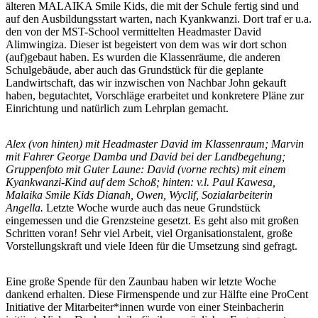
älteren MALAIKA Smile Kids, die mit der Schule fertig sind und
auf den Ausbildungsstart warten, nach Kyankwanzi. Dort traf er u.a.
den von der MST-School vermittelten Headmaster David
Alimwingiza. Dieser ist begeistert von dem was wir dort schon
(auf)gebaut haben. Es wurden die Klassenräume, die anderen
Schulgebäude, aber auch das Grundstück für die geplante
Landwirtschaft, das wir inzwischen von Nachbar John gekauft
haben, begutachtet, Vorschläge erarbeitet und konkretere Pläne zur
Einrichtung und natürlich zum Lehrplan gemacht.
Alex (von hinten) mit Headmaster David im Klassenraum; Marvin
mit Fahrer George Damba und David bei der Landbegehung;
Gruppenfoto mit Guter Laune: David (vorne rechts) mit einem
Kyankwanzi-Kind auf dem Schoß; hinten: v.l. Paul Kawesa,
Malaika Smile Kids Dianah, Owen, Wyclif, Sozialarbeiterin
Angella.
Letzte Woche wurde auch das neue Grundstück
eingemessen und die Grenzsteine gesetzt. Es geht also mit großen
Schritten voran! Sehr viel Arbeit, viel Organisationstalent, große
Vorstellungskraft und viele Ideen für die Umsetzung sind gefragt.
Eine große Spende für den Zaunbau haben wir letzte Woche
dankend erhalten. Diese Firmenspende und zur Hälfte eine ProCent
Initiative der Mitarbeiter*innen wurde von einer Steinbacherin