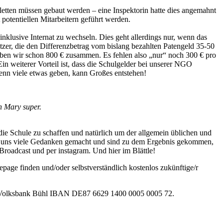
etten müssen gebaut werden – eine Inspektorin hatte dies angemahnt
otentiellen Mitarbeitern geführt werden.
lusive Internat zu wechseln. Dies geht allerdings nur, wenn das
tzer, die den Differenzbetrag vom bislang bezahlten Patengeld 35-50
aben wir schon 800 € zusammen. Es fehlen also „nur“ noch 300 € pro
 weiterer Vorteil ist, dass die Schulgelder bei unserer NGO
enn viele etwas geben, kann Großes entstehen!
n Mary super.
ie Schule zu schaffen und natürlich um der allgemein üblichen und
r uns viele Gedanken gemacht und sind zu dem Ergebnis gekommen,
roadcast und per instagram. Und hier im Blättle!
ge finden und/oder selbstverständlich kostenlos zukünftige/r
r Volksbank Bühl IBAN DE87 6629 1400 0005 0005 72.