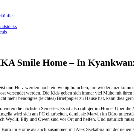
rkünfte
undstücks
eals
IKA Smile Home – In Kyankwanzi
eist und Herz werden noch ein wenig brauchen, um wieder anzukommen.
st versendet werden. Die Kids geben sich immer viel Mühe mit ihren
icht mehr benötigtes (leichtes) Briefpapier zu Hause hat, kann dies g
solvieren die nächsten Semester. Es ist also ruhiger im Home. Über di
ngella wird sich am PC einarbeiten, damit sie Marvin im Büro unterstüt
ch Wyclif, Elly und Owen sind vor Ort und helfen. Und natürlich muss
 Büro im Home als auch zusammen mit Alex Ssekabira mit der neuen S