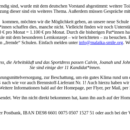
ndig sind, wurde mit dem deutschen Vorstand abgestimmt: weitere Toil
zung dieser sind ein weiteres Thema. Außerdem müssen Gespräche mit p
kommen, möchten wir die Möglichkeit geben, an unsere neue Schule ink
nnen schaffen dies, manche nicht. Vielleicht finden wir noch Unterstü
0 € pro Monat = 1.100 € pro Monat. Durch die bisherigen Pat*innen h
 mit dem besonderen Lernkonzept – wir berichteten – zu besuchen. Ein
an „fremde“ Schulen. Einfach melden unter
info@malaika-smile.org
. W
ss, die Arbeitskluft und das Sportdress passen Calvin, Joanah und Joh
Sie sind einige der 11 Kandidat*innen.
ungsmittelversorgung, zur Beschattung, um ein gutes Klima rund um d
nach wie vor auch Brennstoff-Lieferant Nr. 1! Auch hierzu haben wi
itere Informationen bald auf der Homepage, per Flyer, per Mail, per B
et. Wer ihn nicht direkt bekommen hat, kann ihn auch auf der Homepa
der Postbank, IBAN DE98 6601 0075 0507 1527 51 oder auch bei de