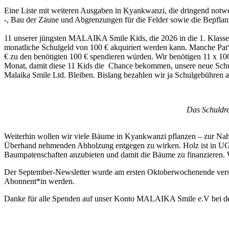
Eine Liste mit weiteren Ausgaben in Kyankwanzi, die dringend notwe
-, Bau der Zäune und Abgrenzungen für die Felder sowie die Bepflan
11 unserer jüngsten MALAIKA Smile Kids, die 2026 in die 1. Klasse 
monatliche Schulgeld von 100 € akquiriert werden kann. Manche Pat*i
€ zu den benötigten 100 € spendieren würden. Wir benötigen 11 x 10
Monat, damit diese 11 Kids die Chance bekommen, unsere neue Schule
Malaika Smile Ltd. Bleiben. Bislang bezahlen wir ja Schulgebühren 
Das Schuldre
Weiterhin wollen wir viele Bäume in Kyankwanzi pflanzen – zur Nahr
Überhand nehmenden Abholzung entgegen zu wirken. Holz ist in UG 
Baumpatenschaften anzubieten und damit die Bäume zu finanzieren. We
Der September-Newsletter wurde am ersten Oktoberwochenende versend
Abonnent*in werden.
Danke für alle Spenden auf unser Konto MALAIKA Smile e.V bei 