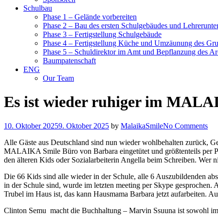
Schulbau
Phase 1 – Gelände vorbereiten
Phase 2 – Bau des ersten Schulgebäudes und Lehrerunte
Phase 3 – Fertigstellung Schulgebäude
Phase 4 – Fertigstellung Küche und Umzäunung des Gr
Phase 5 – Schuldirektor im Amt und Bepflanzung des Ar
Baumpatenschaft
ENG
Our Team
Es ist wieder ruhiger im MALA
10. Oktober 2025
9. Oktober 2025
by
MalaikaSmile
No Comments
Alle Gäste aus Deutschland sind nun wieder wohlbehalten zurück, G
MALAIKA Smile Büro von Barbara eingetütet und größtenteils per Po
den älteren Kids oder Sozialarbeiterin Angella beim Schreiben. Wer n
Die 66 Kids sind alle wieder in der Schule, alle 6 Auszubildenden ab
in der Schule sind, wurde im letzten meeting per Skype gesprochen. A
Trubel im Haus ist, das kann Hausmama Barbara jetzt aufarbeiten. Au
Clinton Semu macht die Buchhaltung – Marvin Ssuuna ist sowohl im