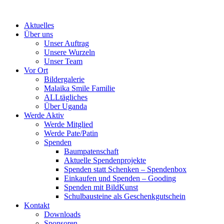
Skip
to
Aktuelles
content
Über uns
Unser Auftrag
Unsere Wurzeln
Unser Team
Vor Ort
Bildergalerie
Malaika Smile Familie
ALLtägliches
Über Uganda
Werde Aktiv
Werde Mitglied
Werde Pate/Patin
Spenden
Baumpatenschaft
Aktuelle Spendenprojekte
Spenden statt Schenken – Spendenbox
Einkaufen und Spenden – Gooding
Spenden mit BildKunst
Schulbausteine als Geschenkgutschein
Kontakt
Downloads
Sponsoren