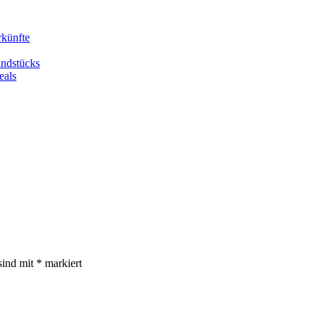
rkünfte
undstücks
eals
sind mit
*
markiert