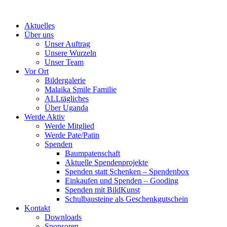
Skip
to
Aktuelles
content
Über uns
Unser Auftrag
Unsere Wurzeln
Unser Team
Vor Ort
Bildergalerie
Malaika Smile Familie
ALLtägliches
Über Uganda
Werde Aktiv
Werde Mitglied
Werde Pate/Patin
Spenden
Baumpatenschaft
Aktuelle Spendenprojekte
Spenden statt Schenken – Spendenbox
Einkaufen und Spenden – Gooding
Spenden mit BildKunst
Schulbausteine als Geschenkgutschein
Kontakt
Downloads
Sponsoren