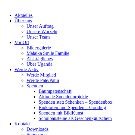
Skip
to
Aktuelles
content
Über uns
Unser Auftrag
Unsere Wurzeln
Unser Team
Vor Ort
Bildergalerie
Malaika Smile Familie
ALLtägliches
Über Uganda
Werde Aktiv
Werde Mitglied
Werde Pate/Patin
Spenden
Baumpatenschaft
Aktuelle Spendenprojekte
Spenden statt Schenken – Spendenbox
Einkaufen und Spenden – Gooding
Spenden mit BildKunst
Schulbausteine als Geschenkgutschein
Kontakt
Downloads
Sponsoren