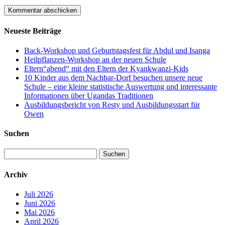
Neueste Beiträge
Back-Workshop und Geburtstagsfest für Abdul und Isanga
Heilpflanzen-Workshop an der neuen Schule
Eltern“abend“ mit den Eltern der Kyankwanzi-Kids
10 Kinder aus dem Nachbar-Dorf besuchen unsere neue
Schule – eine kleine statistische Auswertung und interessante
Informationen über Ugandas Traditionen
Ausbildungsbericht von Resty und Ausbildungsstart für
Owen
Suchen
Suchen
nach:
Archiv
Juli 2026
Juni 2026
Mai 2026
April 2026