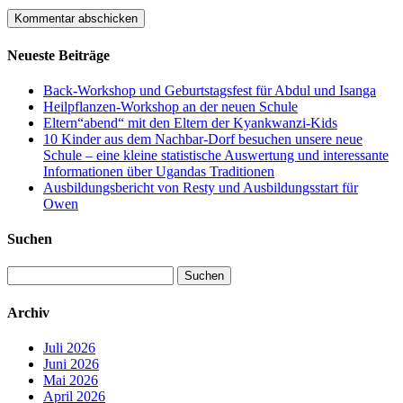
Neueste Beiträge
Back-Workshop und Geburtstagsfest für Abdul und Isanga
Heilpflanzen-Workshop an der neuen Schule
Eltern“abend“ mit den Eltern der Kyankwanzi-Kids
10 Kinder aus dem Nachbar-Dorf besuchen unsere neue
Schule – eine kleine statistische Auswertung und interessante
Informationen über Ugandas Traditionen
Ausbildungsbericht von Resty und Ausbildungsstart für
Owen
Suchen
Suchen
nach:
Archiv
Juli 2026
Juni 2026
Mai 2026
April 2026