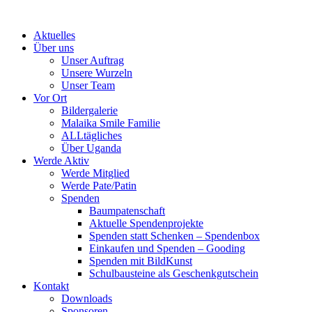
Skip
to
Aktuelles
content
Über uns
Unser Auftrag
Unsere Wurzeln
Unser Team
Vor Ort
Bildergalerie
Malaika Smile Familie
ALLtägliches
Über Uganda
Werde Aktiv
Werde Mitglied
Werde Pate/Patin
Spenden
Baumpatenschaft
Aktuelle Spendenprojekte
Spenden statt Schenken – Spendenbox
Einkaufen und Spenden – Gooding
Spenden mit BildKunst
Schulbausteine als Geschenkgutschein
Kontakt
Downloads
Sponsoren