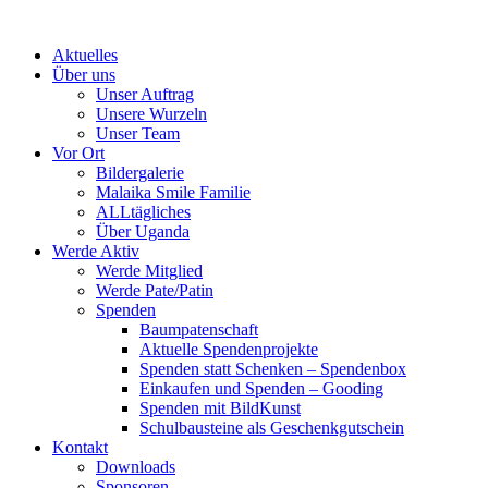
Skip
to
Aktuelles
content
Über uns
Unser Auftrag
Unsere Wurzeln
Unser Team
Vor Ort
Bildergalerie
Malaika Smile Familie
ALLtägliches
Über Uganda
Werde Aktiv
Werde Mitglied
Werde Pate/Patin
Spenden
Baumpatenschaft
Aktuelle Spendenprojekte
Spenden statt Schenken – Spendenbox
Einkaufen und Spenden – Gooding
Spenden mit BildKunst
Schulbausteine als Geschenkgutschein
Kontakt
Downloads
Sponsoren