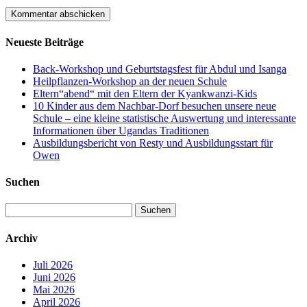
Neueste Beiträge
Back-Workshop und Geburtstagsfest für Abdul und Isanga
Heilpflanzen-Workshop an der neuen Schule
Eltern“abend“ mit den Eltern der Kyankwanzi-Kids
10 Kinder aus dem Nachbar-Dorf besuchen unsere neue
Schule – eine kleine statistische Auswertung und interessante
Informationen über Ugandas Traditionen
Ausbildungsbericht von Resty und Ausbildungsstart für
Owen
Suchen
Suchen
nach:
Archiv
Juli 2026
Juni 2026
Mai 2026
April 2026