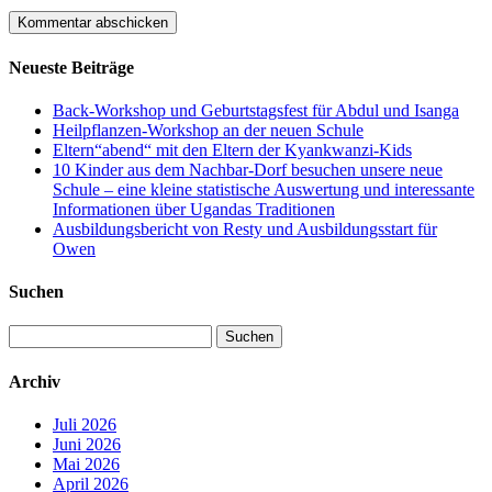
Neueste Beiträge
Back-Workshop und Geburtstagsfest für Abdul und Isanga
Heilpflanzen-Workshop an der neuen Schule
Eltern“abend“ mit den Eltern der Kyankwanzi-Kids
10 Kinder aus dem Nachbar-Dorf besuchen unsere neue
Schule – eine kleine statistische Auswertung und interessante
Informationen über Ugandas Traditionen
Ausbildungsbericht von Resty und Ausbildungsstart für
Owen
Suchen
Suchen
nach:
Archiv
Juli 2026
Juni 2026
Mai 2026
April 2026