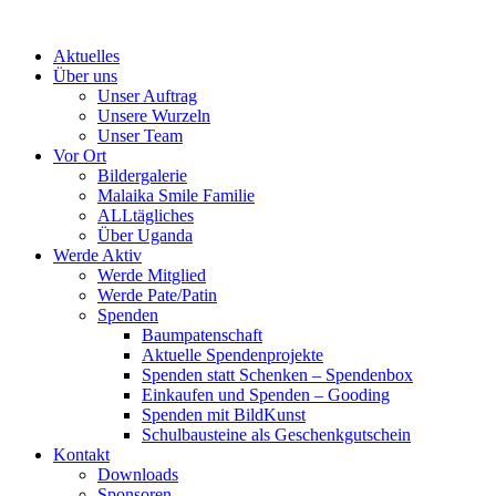
Skip
to
Aktuelles
content
Über uns
Unser Auftrag
Unsere Wurzeln
Unser Team
Vor Ort
Bildergalerie
Malaika Smile Familie
ALLtägliches
Über Uganda
Werde Aktiv
Werde Mitglied
Werde Pate/Patin
Spenden
Baumpatenschaft
Aktuelle Spendenprojekte
Spenden statt Schenken – Spendenbox
Einkaufen und Spenden – Gooding
Spenden mit BildKunst
Schulbausteine als Geschenkgutschein
Kontakt
Downloads
Sponsoren