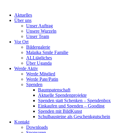
Skip
to
Aktuelles
content
Über uns
Unser Auftrag
Unsere Wurzeln
Unser Team
Vor Ort
Bildergalerie
Malaika Smile Familie
ALLtägliches
Über Uganda
Werde Aktiv
Werde Mitglied
Werde Pate/Patin
Spenden
Baumpatenschaft
Aktuelle Spendenprojekte
Spenden statt Schenken – Spendenbox
Einkaufen und Spenden – Gooding
Spenden mit BildKunst
Schulbausteine als Geschenkgutschein
Kontakt
Downloads
Sponsoren