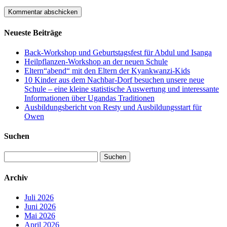
Neueste Beiträge
Back-Workshop und Geburtstagsfest für Abdul und Isanga
Heilpflanzen-Workshop an der neuen Schule
Eltern“abend“ mit den Eltern der Kyankwanzi-Kids
10 Kinder aus dem Nachbar-Dorf besuchen unsere neue
Schule – eine kleine statistische Auswertung und interessante
Informationen über Ugandas Traditionen
Ausbildungsbericht von Resty und Ausbildungsstart für
Owen
Suchen
Suchen
nach:
Archiv
Juli 2026
Juni 2026
Mai 2026
April 2026