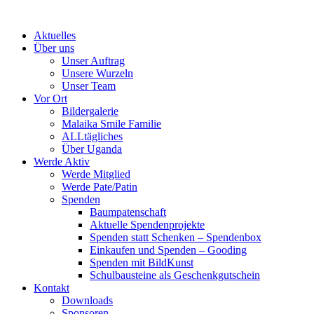
Skip
to
Aktuelles
content
Über uns
Unser Auftrag
Unsere Wurzeln
Unser Team
Vor Ort
Bildergalerie
Malaika Smile Familie
ALLtägliches
Über Uganda
Werde Aktiv
Werde Mitglied
Werde Pate/Patin
Spenden
Baumpatenschaft
Aktuelle Spendenprojekte
Spenden statt Schenken – Spendenbox
Einkaufen und Spenden – Gooding
Spenden mit BildKunst
Schulbausteine als Geschenkgutschein
Kontakt
Downloads
Sponsoren