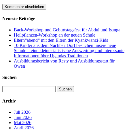
Neueste Beiträge
Back-Workshop und Geburtstagsfest für Abdul und Isanga
Heilpflanzen-Workshop an der neuen Schule
Eltern“abend“ mit den Eltern der Kyankwanzi-Kids
10 Kinder aus dem Nachbar-Dorf besuchen unsere neue
Schule – eine kleine statistische Auswertung und interessante
Informationen über Ugandas Traditionen
Ausbildungsbericht von Resty und Ausbildungsstart für
Owen
Suchen
Suchen
nach:
Archiv
Juli 2026
Juni 2026
Mai 2026
April 2026