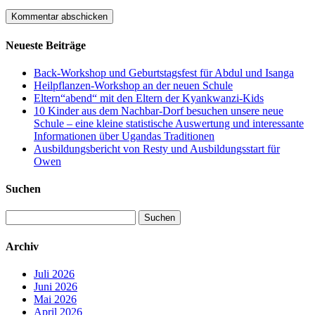
Neueste Beiträge
Back-Workshop und Geburtstagsfest für Abdul und Isanga
Heilpflanzen-Workshop an der neuen Schule
Eltern“abend“ mit den Eltern der Kyankwanzi-Kids
10 Kinder aus dem Nachbar-Dorf besuchen unsere neue
Schule – eine kleine statistische Auswertung und interessante
Informationen über Ugandas Traditionen
Ausbildungsbericht von Resty und Ausbildungsstart für
Owen
Suchen
Suchen
nach:
Archiv
Juli 2026
Juni 2026
Mai 2026
April 2026