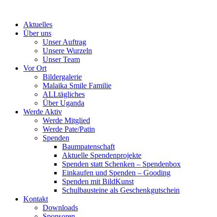
Skip
to
Aktuelles
content
Über uns
Unser Auftrag
Unsere Wurzeln
Unser Team
Vor Ort
Bildergalerie
Malaika Smile Familie
ALLtägliches
Über Uganda
Werde Aktiv
Werde Mitglied
Werde Pate/Patin
Spenden
Baumpatenschaft
Aktuelle Spendenprojekte
Spenden statt Schenken – Spendenbox
Einkaufen und Spenden – Gooding
Spenden mit BildKunst
Schulbausteine als Geschenkgutschein
Kontakt
Downloads
Sponsoren