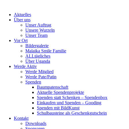
Skip
to
Aktuelles
content
Über uns
Unser Auftrag
Unsere Wurzeln
Unser Team
Vor Ort
Bildergalerie
Malaika Smile Familie
ALLtägliches
Über Uganda
Werde Aktiv
Werde Mitglied
Werde Pate/Patin
Spenden
Baumpatenschaft
Aktuelle Spendenprojekte
Spenden statt Schenken – Spendenbox
Einkaufen und Spenden – Gooding
Spenden mit BildKunst
Schulbausteine als Geschenkgutschein
Kontakt
Downloads
Sponsoren