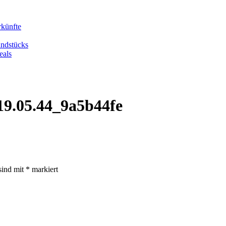
rkünfte
undstücks
eals
19.05.44_9a5b44fe
sind mit
*
markiert