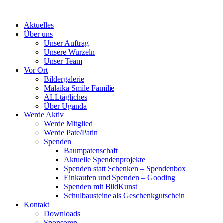
Skip
to
Aktuelles
content
Über uns
Unser Auftrag
Unsere Wurzeln
Unser Team
Vor Ort
Bildergalerie
Malaika Smile Familie
ALLtägliches
Über Uganda
Werde Aktiv
Werde Mitglied
Werde Pate/Patin
Spenden
Baumpatenschaft
Aktuelle Spendenprojekte
Spenden statt Schenken – Spendenbox
Einkaufen und Spenden – Gooding
Spenden mit BildKunst
Schulbausteine als Geschenkgutschein
Kontakt
Downloads
Sponsoren