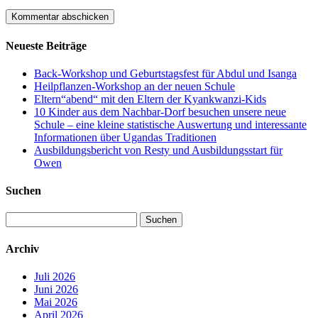
Neueste Beiträge
Back-Workshop und Geburtstagsfest für Abdul und Isanga
Heilpflanzen-Workshop an der neuen Schule
Eltern“abend“ mit den Eltern der Kyankwanzi-Kids
10 Kinder aus dem Nachbar-Dorf besuchen unsere neue
Schule – eine kleine statistische Auswertung und interessante
Informationen über Ugandas Traditionen
Ausbildungsbericht von Resty und Ausbildungsstart für
Owen
Suchen
Suchen
nach:
Archiv
Juli 2026
Juni 2026
Mai 2026
April 2026