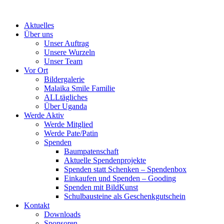
Skip
to
Aktuelles
content
Über uns
Unser Auftrag
Unsere Wurzeln
Unser Team
Vor Ort
Bildergalerie
Malaika Smile Familie
ALLtägliches
Über Uganda
Werde Aktiv
Werde Mitglied
Werde Pate/Patin
Spenden
Baumpatenschaft
Aktuelle Spendenprojekte
Spenden statt Schenken – Spendenbox
Einkaufen und Spenden – Gooding
Spenden mit BildKunst
Schulbausteine als Geschenkgutschein
Kontakt
Downloads
Sponsoren