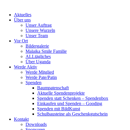
Skip
to
Aktuelles
content
Über uns
Unser Auftrag
Unsere Wurzeln
Unser Team
Vor Ort
Bildergalerie
Malaika Smile Familie
ALLtägliches
Über Uganda
Werde Aktiv
Werde Mitglied
Werde Pate/Patin
Spenden
Baumpatenschaft
Aktuelle Spendenprojekte
Spenden statt Schenken – Spendenbox
Einkaufen und Spenden – Gooding
Spenden mit BildKunst
Schulbausteine als Geschenkgutschein
Kontakt
Downloads
Sponsoren