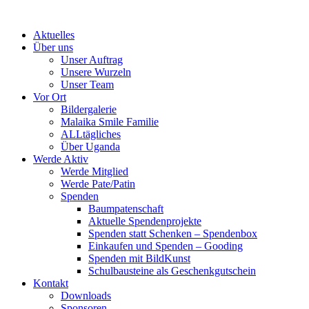
Skip
to
Aktuelles
content
Über uns
Unser Auftrag
Unsere Wurzeln
Unser Team
Vor Ort
Bildergalerie
Malaika Smile Familie
ALLtägliches
Über Uganda
Werde Aktiv
Werde Mitglied
Werde Pate/Patin
Spenden
Baumpatenschaft
Aktuelle Spendenprojekte
Spenden statt Schenken – Spendenbox
Einkaufen und Spenden – Gooding
Spenden mit BildKunst
Schulbausteine als Geschenkgutschein
Kontakt
Downloads
Sponsoren