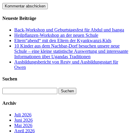
Neueste Beiträge
Back-Workshop und Geburtstagsfest für Abdul und Isanga
Heilpflanzen-Workshop an der neuen Schule
Eltern“abend“ mit den Eltern der Kyankwanzi-Kids
10 Kinder aus dem Nachbar-Dorf besuchen unsere neue
Schule – eine kleine statistische Auswertung und interessante
Informationen über Ugandas Traditionen
Ausbildungsbericht von Resty und Ausbildungsstart für
Owen
Suchen
Suchen
nach:
Archiv
Juli 2026
Juni 2026
Mai 2026
April 2026