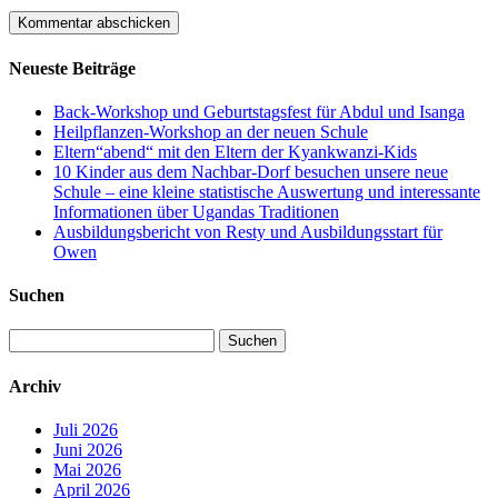
Neueste Beiträge
Back-Workshop und Geburtstagsfest für Abdul und Isanga
Heilpflanzen-Workshop an der neuen Schule
Eltern“abend“ mit den Eltern der Kyankwanzi-Kids
10 Kinder aus dem Nachbar-Dorf besuchen unsere neue
Schule – eine kleine statistische Auswertung und interessante
Informationen über Ugandas Traditionen
Ausbildungsbericht von Resty und Ausbildungsstart für
Owen
Suchen
Suchen
nach:
Archiv
Juli 2026
Juni 2026
Mai 2026
April 2026