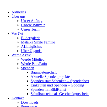
Skip
to
Aktuelles
content
Über uns
Unser Auftrag
Unsere Wurzeln
Unser Team
Vor Ort
Bildergalerie
Malaika Smile Familie
ALLtägliches
Über Uganda
Werde Aktiv
Werde Mitglied
Werde Pate/Patin
Spenden
Baumpatenschaft
Aktuelle Spendenprojekte
Spenden statt Schenken – Spendenbox
Einkaufen und Spenden – Gooding
Spenden mit BildKunst
Schulbausteine als Geschenkgutschein
Kontakt
Downloads
Sponsoren