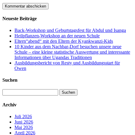
Neueste Beiträge
Back-Workshop und Geburtstagsfest für Abdul und Isanga
Heilpflanzen-Workshop an der neuen Schule
Eltern“abend“ mit den Eltern der Kyankwanzi-Kids
10 Kinder aus dem Nachbar-Dorf besuchen unsere neue
Schule – eine kleine statistische Auswertung und interessante
Informationen über Ugandas Traditionen
Ausbildungsbericht von Resty und Ausbildungsstart für
Owen
Suchen
Suchen
nach:
Archiv
Juli 2026
Juni 2026
Mai 2026
April 2026