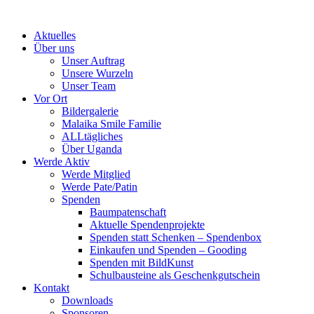
Skip
to
Aktuelles
content
Über uns
Unser Auftrag
Unsere Wurzeln
Unser Team
Vor Ort
Bildergalerie
Malaika Smile Familie
ALLtägliches
Über Uganda
Werde Aktiv
Werde Mitglied
Werde Pate/Patin
Spenden
Baumpatenschaft
Aktuelle Spendenprojekte
Spenden statt Schenken – Spendenbox
Einkaufen und Spenden – Gooding
Spenden mit BildKunst
Schulbausteine als Geschenkgutschein
Kontakt
Downloads
Sponsoren