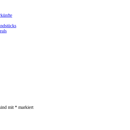
rkünfte
undstücks
eals
sind mit
*
markiert