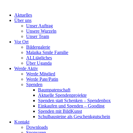
Skip
to
Aktuelles
content
Über uns
Unser Auftrag
Unsere Wurzeln
Unser Team
Vor Ort
Bildergalerie
Malaika Smile Familie
ALLtägliches
Über Uganda
Werde Aktiv
Werde Mitglied
Werde Pate/Patin
Spenden
Baumpatenschaft
Aktuelle Spendenprojekte
Spenden statt Schenken – Spendenbox
Einkaufen und Spenden – Gooding
Spenden mit BildKunst
Schulbausteine als Geschenkgutschein
Kontakt
Downloads
Sponsoren