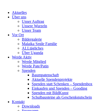
Skip
to
Aktuelles
content
Über uns
Unser Auftrag
Unsere Wurzeln
Unser Team
Vor Ort
Bildergalerie
Malaika Smile Familie
ALLtägliches
Über Uganda
Werde Aktiv
Werde Mitglied
Werde Pate/Patin
Spenden
Baumpatenschaft
Aktuelle Spendenprojekte
Spenden statt Schenken – Spendenbox
Einkaufen und Spenden – Gooding
Spenden mit BildKunst
Schulbausteine als Geschenkgutschein
Kontakt
Downloads
Sponsoren