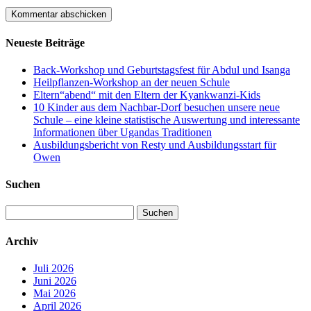
Neueste Beiträge
Back-Workshop und Geburtstagsfest für Abdul und Isanga
Heilpflanzen-Workshop an der neuen Schule
Eltern“abend“ mit den Eltern der Kyankwanzi-Kids
10 Kinder aus dem Nachbar-Dorf besuchen unsere neue
Schule – eine kleine statistische Auswertung und interessante
Informationen über Ugandas Traditionen
Ausbildungsbericht von Resty und Ausbildungsstart für
Owen
Suchen
Suchen
nach:
Archiv
Juli 2026
Juni 2026
Mai 2026
April 2026