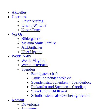
Skip
to
Aktuelles
content
Über uns
Unser Auftrag
Unsere Wurzeln
Unser Team
Vor Ort
Bildergalerie
Malaika Smile Familie
ALLtägliches
Über Uganda
Werde Aktiv
Werde Mitglied
Werde Pate/Patin
Spenden
Baumpatenschaft
Aktuelle Spendenprojekte
Spenden statt Schenken – Spendenbox
Einkaufen und Spenden – Gooding
Spenden mit BildKunst
Schulbausteine als Geschenkgutschein
Kontakt
Downloads
Sponsoren