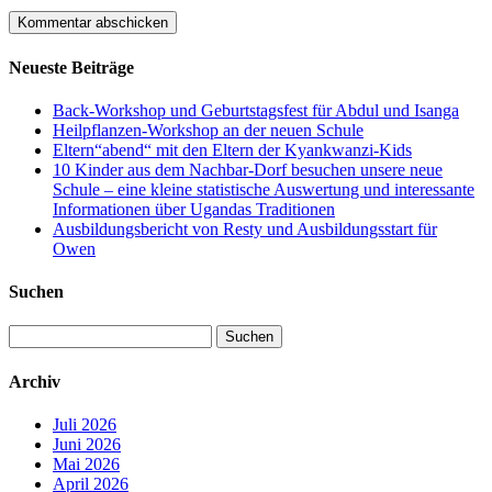
Neueste Beiträge
Back-Workshop und Geburtstagsfest für Abdul und Isanga
Heilpflanzen-Workshop an der neuen Schule
Eltern“abend“ mit den Eltern der Kyankwanzi-Kids
10 Kinder aus dem Nachbar-Dorf besuchen unsere neue
Schule – eine kleine statistische Auswertung und interessante
Informationen über Ugandas Traditionen
Ausbildungsbericht von Resty und Ausbildungsstart für
Owen
Suchen
Suchen
nach:
Archiv
Juli 2026
Juni 2026
Mai 2026
April 2026