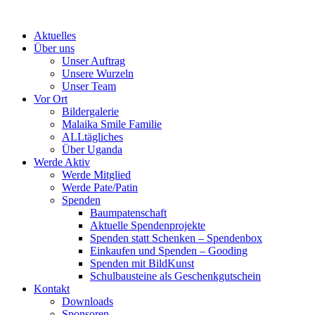
Skip
to
Aktuelles
content
Über uns
Unser Auftrag
Unsere Wurzeln
Unser Team
Vor Ort
Bildergalerie
Malaika Smile Familie
ALLtägliches
Über Uganda
Werde Aktiv
Werde Mitglied
Werde Pate/Patin
Spenden
Baumpatenschaft
Aktuelle Spendenprojekte
Spenden statt Schenken – Spendenbox
Einkaufen und Spenden – Gooding
Spenden mit BildKunst
Schulbausteine als Geschenkgutschein
Kontakt
Downloads
Sponsoren