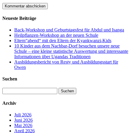
Neueste Beiträge
Back-Workshop und Geburtstagsfest für Abdul und Isanga
Heilpflanzen-Workshop an der neuen Schule
Eltern“abend“ mit den Eltern der Kyankwanzi-Kids
10 Kinder aus dem Nachbar-Dorf besuchen unsere neue
Schule – eine kleine statistische Auswertung und interessante
Informationen über Ugandas Traditionen
Ausbildungsbericht von Resty und Ausbildungsstart für
Owen
Suchen
Suchen
nach:
Archiv
Juli 2026
Juni 2026
Mai 2026
April 2026