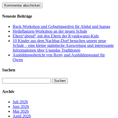
Neueste Beiträge
Back-Workshop und Geburtstagsfest für Abdul und Isanga
Heilpflanzen-Workshop an der neuen Schule
Eltern“abend“ mit den Eltern der Kyankwanzi-Kids
10 Kinder aus dem Nachbar-Dorf besuchen unsere neue
Schule – eine kleine statistische Auswertung und interessante
Informationen über Ugandas Traditionen
Ausbildungsbericht von Resty und Ausbildungsstart für
Owen
Suchen
Suchen
nach:
Archiv
Juli 2026
Juni 2026
Mai 2026
April 2026