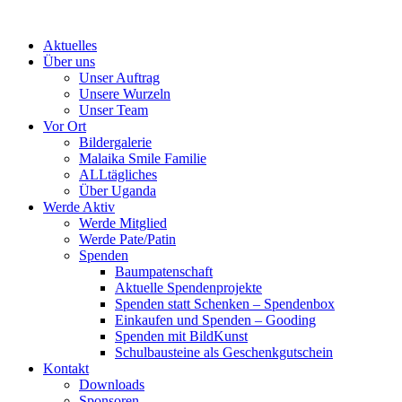
Skip
to
Aktuelles
content
Über uns
Unser Auftrag
Unsere Wurzeln
Unser Team
Vor Ort
Bildergalerie
Malaika Smile Familie
ALLtägliches
Über Uganda
Werde Aktiv
Werde Mitglied
Werde Pate/Patin
Spenden
Baumpatenschaft
Aktuelle Spendenprojekte
Spenden statt Schenken – Spendenbox
Einkaufen und Spenden – Gooding
Spenden mit BildKunst
Schulbausteine als Geschenkgutschein
Kontakt
Downloads
Sponsoren