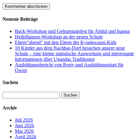
Neueste Beiträge
Back-Workshop und Geburtstagsfest für Abdul und Isanga
Heilpflanzen-Workshop an der neuen Schule
Eltern“abend“ mit den Eltern der Kyankwanzi-Kids
10 Kinder aus dem Nachbar-Dorf besuchen unsere neue
Schule – eine kleine statistische Auswertung und interessante
Informationen über Ugandas Traditionen
Ausbildungsbericht von Resty und Ausbildungsstart für
Owen
Suchen
Suchen
nach:
Archiv
Juli 2026
Juni 2026
Mai 2026
April 2026