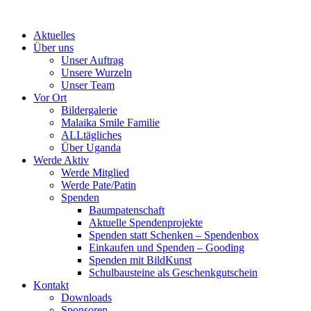
Skip
to
Aktuelles
content
Über uns
Unser Auftrag
Unsere Wurzeln
Unser Team
Vor Ort
Bildergalerie
Malaika Smile Familie
ALLtägliches
Über Uganda
Werde Aktiv
Werde Mitglied
Werde Pate/Patin
Spenden
Baumpatenschaft
Aktuelle Spendenprojekte
Spenden statt Schenken – Spendenbox
Einkaufen und Spenden – Gooding
Spenden mit BildKunst
Schulbausteine als Geschenkgutschein
Kontakt
Downloads
Sponsoren