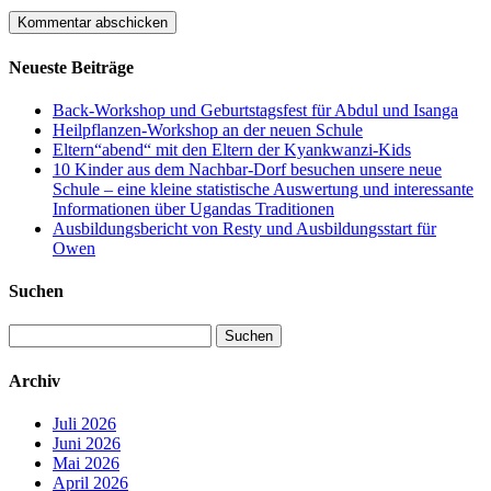
Neueste Beiträge
Back-Workshop und Geburtstagsfest für Abdul und Isanga
Heilpflanzen-Workshop an der neuen Schule
Eltern“abend“ mit den Eltern der Kyankwanzi-Kids
10 Kinder aus dem Nachbar-Dorf besuchen unsere neue
Schule – eine kleine statistische Auswertung und interessante
Informationen über Ugandas Traditionen
Ausbildungsbericht von Resty und Ausbildungsstart für
Owen
Suchen
Suchen
nach:
Archiv
Juli 2026
Juni 2026
Mai 2026
April 2026