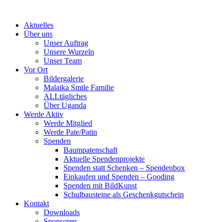
Skip
to
Aktuelles
content
Über uns
Unser Auftrag
Unsere Wurzeln
Unser Team
Vor Ort
Bildergalerie
Malaika Smile Familie
ALLtägliches
Über Uganda
Werde Aktiv
Werde Mitglied
Werde Pate/Patin
Spenden
Baumpatenschaft
Aktuelle Spendenprojekte
Spenden statt Schenken – Spendenbox
Einkaufen und Spenden – Gooding
Spenden mit BildKunst
Schulbausteine als Geschenkgutschein
Kontakt
Downloads
Sponsoren