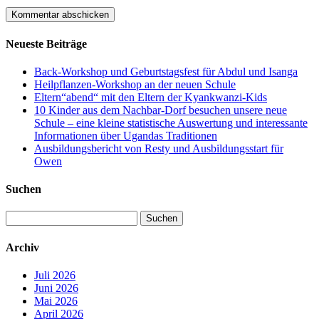
Neueste Beiträge
Back-Workshop und Geburtstagsfest für Abdul und Isanga
Heilpflanzen-Workshop an der neuen Schule
Eltern“abend“ mit den Eltern der Kyankwanzi-Kids
10 Kinder aus dem Nachbar-Dorf besuchen unsere neue
Schule – eine kleine statistische Auswertung und interessante
Informationen über Ugandas Traditionen
Ausbildungsbericht von Resty und Ausbildungsstart für
Owen
Suchen
Suchen
nach:
Archiv
Juli 2026
Juni 2026
Mai 2026
April 2026