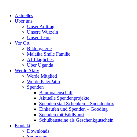
Skip
to
Aktuelles
content
Über uns
Unser Auftrag
Unsere Wurzeln
Unser Team
Vor Ort
Bildergalerie
Malaika Smile Familie
ALLtägliches
Über Uganda
Werde Aktiv
Werde Mitglied
Werde Pate/Patin
Spenden
Baumpatenschaft
Aktuelle Spendenprojekte
Spenden statt Schenken – Spendenbox
Einkaufen und Spenden – Gooding
Spenden mit BildKunst
Schulbausteine als Geschenkgutschein
Kontakt
Downloads
Sponsoren