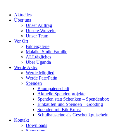
Skip
to
Aktuelles
content
Über uns
Unser Auftrag
Unsere Wurzeln
Unser Team
Vor Ort
Bildergalerie
Malaika Smile Familie
ALLtägliches
Über Uganda
Werde Aktiv
Werde Mitglied
Werde Pate/Patin
Spenden
Baumpatenschaft
Aktuelle Spendenprojekte
Spenden statt Schenken – Spendenbox
Einkaufen und Spenden – Gooding
Spenden mit BildKunst
Schulbausteine als Geschenkgutschein
Kontakt
Downloads
Sponsoren