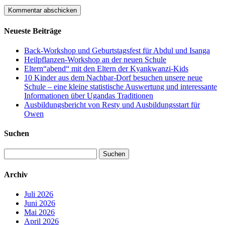
Neueste Beiträge
Back-Workshop und Geburtstagsfest für Abdul und Isanga
Heilpflanzen-Workshop an der neuen Schule
Eltern“abend“ mit den Eltern der Kyankwanzi-Kids
10 Kinder aus dem Nachbar-Dorf besuchen unsere neue
Schule – eine kleine statistische Auswertung und interessante
Informationen über Ugandas Traditionen
Ausbildungsbericht von Resty und Ausbildungsstart für
Owen
Suchen
Suchen
nach:
Archiv
Juli 2026
Juni 2026
Mai 2026
April 2026