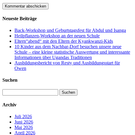
Neueste Beiträge
Back-Workshop und Geburtstagsfest für Abdul und Isanga
Heilpflanzen-Workshop an der neuen Schule
Eltern“abend“ mit den Eltern der Kyankwanzi-Kids
10 Kinder aus dem Nachbar-Dorf besuchen unsere neue
Schule – eine kleine statistische Auswertung und interessante
Informationen über Ugandas Traditionen
Ausbildungsbericht von Resty und Ausbildungsstart für
Owen
Suchen
Suchen
nach:
Archiv
Juli 2026
Juni 2026
Mai 2026
April 2026