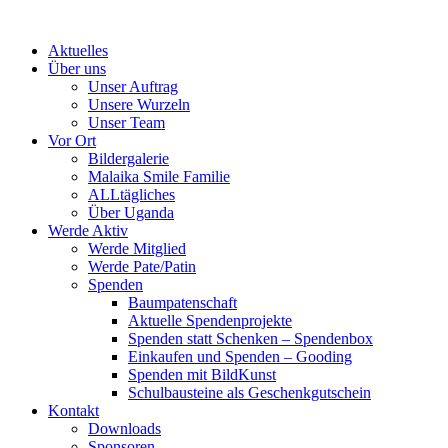
Skip
to
Aktuelles
content
Über uns
Unser Auftrag
Unsere Wurzeln
Unser Team
Vor Ort
Bildergalerie
Malaika Smile Familie
ALLtägliches
Über Uganda
Werde Aktiv
Werde Mitglied
Werde Pate/Patin
Spenden
Baumpatenschaft
Aktuelle Spendenprojekte
Spenden statt Schenken – Spendenbox
Einkaufen und Spenden – Gooding
Spenden mit BildKunst
Schulbausteine als Geschenkgutschein
Kontakt
Downloads
Sponsoren