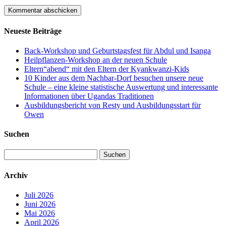
Neueste Beiträge
Back-Workshop und Geburtstagsfest für Abdul und Isanga
Heilpflanzen-Workshop an der neuen Schule
Eltern“abend“ mit den Eltern der Kyankwanzi-Kids
10 Kinder aus dem Nachbar-Dorf besuchen unsere neue
Schule – eine kleine statistische Auswertung und interessante
Informationen über Ugandas Traditionen
Ausbildungsbericht von Resty und Ausbildungsstart für
Owen
Suchen
Suchen
nach:
Archiv
Juli 2026
Juni 2026
Mai 2026
April 2026