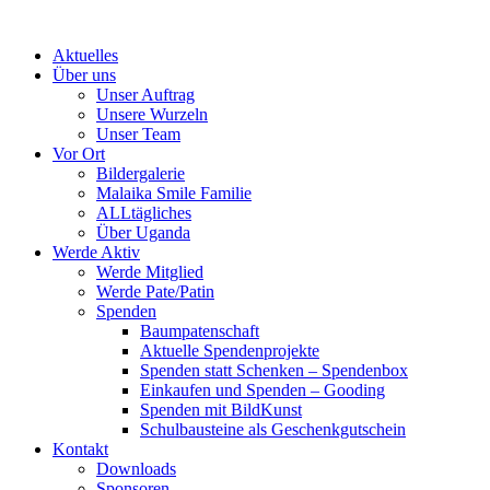
Skip
to
Aktuelles
content
Über uns
Unser Auftrag
Unsere Wurzeln
Unser Team
Vor Ort
Bildergalerie
Malaika Smile Familie
ALLtägliches
Über Uganda
Werde Aktiv
Werde Mitglied
Werde Pate/Patin
Spenden
Baumpatenschaft
Aktuelle Spendenprojekte
Spenden statt Schenken – Spendenbox
Einkaufen und Spenden – Gooding
Spenden mit BildKunst
Schulbausteine als Geschenkgutschein
Kontakt
Downloads
Sponsoren