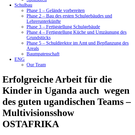
Schulbau
Phase 1 – Gelände vorbereiten
Phase 2 – Bau des ersten Schulgebäudes und
Lehrerunterkünfte
Phase 3 – Fertigstellung Schulgebäude
Phase 4 – Fertigstellung Küche und Umzäunung des
Grundstücks
Phase 5 – Schuldirektor im Amt und Bepflanzung des
Areals
Baumpatenschaft
ENG
Our Team
Erfolgreiche Arbeit für die
Kinder in Uganda auch wegen
des guten ugandischen Teams –
Multivisionsshow
OSTAFRIKA