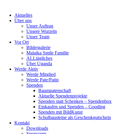
Skip
to
Aktuelles
content
Über uns
Unser Auftrag
Unsere Wurzeln
Unser Team
Vor Ort
Bildergalerie
Malaika Smile Familie
ALLtägliches
Über Uganda
Werde Aktiv
Werde Mitglied
Werde Pate/Patin
Spenden
Baumpatenschaft
Aktuelle Spendenprojekte
Spenden statt Schenken – Spendenbox
Einkaufen und Spenden – Gooding
Spenden mit BildKunst
Schulbausteine als Geschenkgutschein
Kontakt
Downloads
Sponsoren