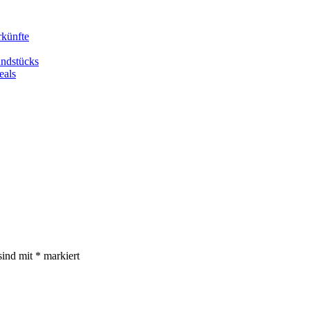
rkünfte
undstücks
eals
sind mit
*
markiert