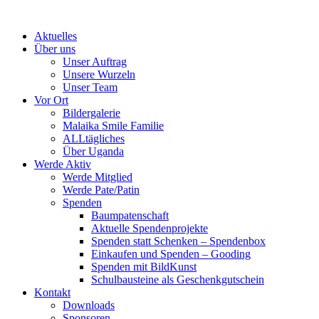
Skip
to
Aktuelles
content
Über uns
Unser Auftrag
Unsere Wurzeln
Unser Team
Vor Ort
Bildergalerie
Malaika Smile Familie
ALLtägliches
Über Uganda
Werde Aktiv
Werde Mitglied
Werde Pate/Patin
Spenden
Baumpatenschaft
Aktuelle Spendenprojekte
Spenden statt Schenken – Spendenbox
Einkaufen und Spenden – Gooding
Spenden mit BildKunst
Schulbausteine als Geschenkgutschein
Kontakt
Downloads
Sponsoren