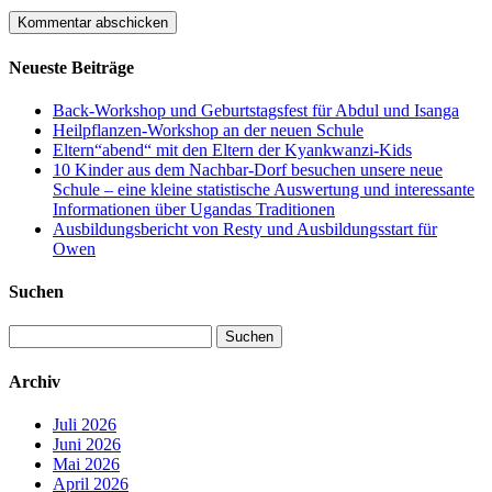
Neueste Beiträge
Back-Workshop und Geburtstagsfest für Abdul und Isanga
Heilpflanzen-Workshop an der neuen Schule
Eltern“abend“ mit den Eltern der Kyankwanzi-Kids
10 Kinder aus dem Nachbar-Dorf besuchen unsere neue
Schule – eine kleine statistische Auswertung und interessante
Informationen über Ugandas Traditionen
Ausbildungsbericht von Resty und Ausbildungsstart für
Owen
Suchen
Suchen
nach:
Archiv
Juli 2026
Juni 2026
Mai 2026
April 2026