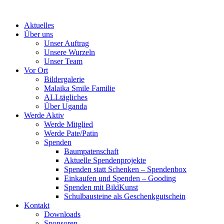
Skip
to
Aktuelles
content
Über uns
Unser Auftrag
Unsere Wurzeln
Unser Team
Vor Ort
Bildergalerie
Malaika Smile Familie
ALLtägliches
Über Uganda
Werde Aktiv
Werde Mitglied
Werde Pate/Patin
Spenden
Baumpatenschaft
Aktuelle Spendenprojekte
Spenden statt Schenken – Spendenbox
Einkaufen und Spenden – Gooding
Spenden mit BildKunst
Schulbausteine als Geschenkgutschein
Kontakt
Downloads
Sponsoren