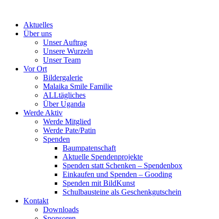
Skip
to
Aktuelles
content
Über uns
Unser Auftrag
Unsere Wurzeln
Unser Team
Vor Ort
Bildergalerie
Malaika Smile Familie
ALLtägliches
Über Uganda
Werde Aktiv
Werde Mitglied
Werde Pate/Patin
Spenden
Baumpatenschaft
Aktuelle Spendenprojekte
Spenden statt Schenken – Spendenbox
Einkaufen und Spenden – Gooding
Spenden mit BildKunst
Schulbausteine als Geschenkgutschein
Kontakt
Downloads
Sponsoren