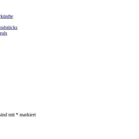
rkünfte
undstücks
eals
sind mit
*
markiert