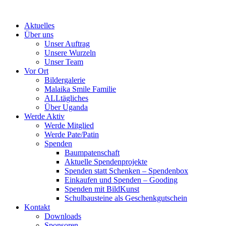
Skip
to
Aktuelles
content
Über uns
Unser Auftrag
Unsere Wurzeln
Unser Team
Vor Ort
Bildergalerie
Malaika Smile Familie
ALLtägliches
Über Uganda
Werde Aktiv
Werde Mitglied
Werde Pate/Patin
Spenden
Baumpatenschaft
Aktuelle Spendenprojekte
Spenden statt Schenken – Spendenbox
Einkaufen und Spenden – Gooding
Spenden mit BildKunst
Schulbausteine als Geschenkgutschein
Kontakt
Downloads
Sponsoren