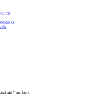
rkünfte
undstücks
eals
sind mit
*
markiert