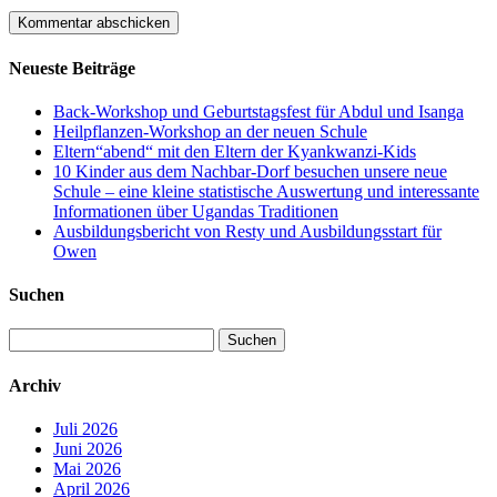
Neueste Beiträge
Back-Workshop und Geburtstagsfest für Abdul und Isanga
Heilpflanzen-Workshop an der neuen Schule
Eltern“abend“ mit den Eltern der Kyankwanzi-Kids
10 Kinder aus dem Nachbar-Dorf besuchen unsere neue
Schule – eine kleine statistische Auswertung und interessante
Informationen über Ugandas Traditionen
Ausbildungsbericht von Resty und Ausbildungsstart für
Owen
Suchen
Suchen
nach:
Archiv
Juli 2026
Juni 2026
Mai 2026
April 2026