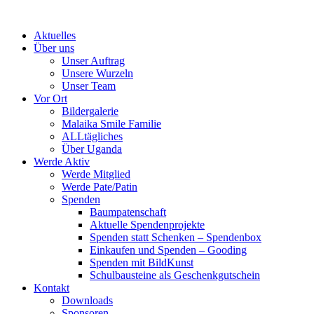
Skip
to
Aktuelles
content
Über uns
Unser Auftrag
Unsere Wurzeln
Unser Team
Vor Ort
Bildergalerie
Malaika Smile Familie
ALLtägliches
Über Uganda
Werde Aktiv
Werde Mitglied
Werde Pate/Patin
Spenden
Baumpatenschaft
Aktuelle Spendenprojekte
Spenden statt Schenken – Spendenbox
Einkaufen und Spenden – Gooding
Spenden mit BildKunst
Schulbausteine als Geschenkgutschein
Kontakt
Downloads
Sponsoren