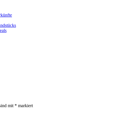
rkünfte
undstücks
eals
sind mit
*
markiert