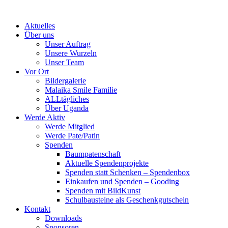
Skip
to
Aktuelles
content
Über uns
Unser Auftrag
Unsere Wurzeln
Unser Team
Vor Ort
Bildergalerie
Malaika Smile Familie
ALLtägliches
Über Uganda
Werde Aktiv
Werde Mitglied
Werde Pate/Patin
Spenden
Baumpatenschaft
Aktuelle Spendenprojekte
Spenden statt Schenken – Spendenbox
Einkaufen und Spenden – Gooding
Spenden mit BildKunst
Schulbausteine als Geschenkgutschein
Kontakt
Downloads
Sponsoren