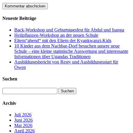
Neueste Beiträge
Back-Workshop und Geburtstagsfest für Abdul und Isanga
Heilpflanzen-Workshop an der neuen Schule
Eltern“abend“ mit den Eltern der Kyankwanzi-Kids
10 Kinder aus dem Nachbar-Dorf besuchen unsere neue
Schule – eine kleine statistische Auswertung und interessante
Informationen über Ugandas Traditionen
Ausbildungsbericht von Resty und Ausbildungsstart für
Owen
Suchen
Suchen
nach:
Archiv
Juli 2026
Juni 2026
Mai 2026
April 2026