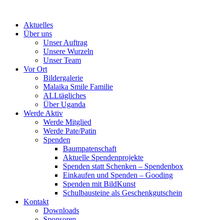
Skip
to
Aktuelles
content
Über uns
Unser Auftrag
Unsere Wurzeln
Unser Team
Vor Ort
Bildergalerie
Malaika Smile Familie
ALLtägliches
Über Uganda
Werde Aktiv
Werde Mitglied
Werde Pate/Patin
Spenden
Baumpatenschaft
Aktuelle Spendenprojekte
Spenden statt Schenken – Spendenbox
Einkaufen und Spenden – Gooding
Spenden mit BildKunst
Schulbausteine als Geschenkgutschein
Kontakt
Downloads
Sponsoren