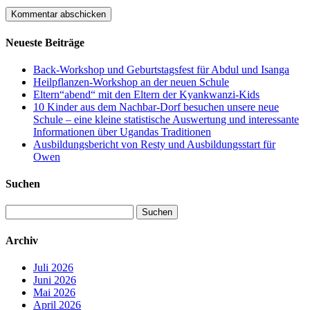
Neueste Beiträge
Back-Workshop und Geburtstagsfest für Abdul und Isanga
Heilpflanzen-Workshop an der neuen Schule
Eltern“abend“ mit den Eltern der Kyankwanzi-Kids
10 Kinder aus dem Nachbar-Dorf besuchen unsere neue
Schule – eine kleine statistische Auswertung und interessante
Informationen über Ugandas Traditionen
Ausbildungsbericht von Resty und Ausbildungsstart für
Owen
Suchen
Suchen
nach:
Archiv
Juli 2026
Juni 2026
Mai 2026
April 2026