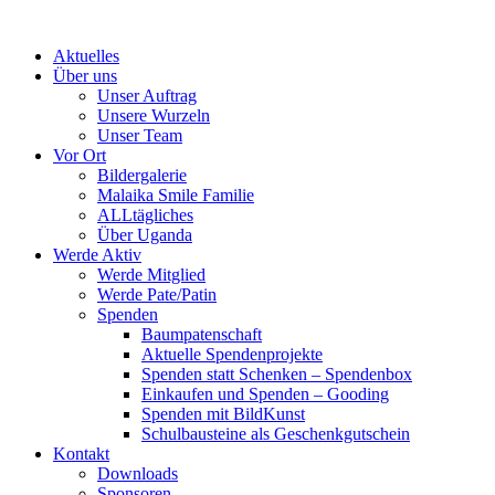
Skip
to
Aktuelles
content
Über uns
Unser Auftrag
Unsere Wurzeln
Unser Team
Vor Ort
Bildergalerie
Malaika Smile Familie
ALLtägliches
Über Uganda
Werde Aktiv
Werde Mitglied
Werde Pate/Patin
Spenden
Baumpatenschaft
Aktuelle Spendenprojekte
Spenden statt Schenken – Spendenbox
Einkaufen und Spenden – Gooding
Spenden mit BildKunst
Schulbausteine als Geschenkgutschein
Kontakt
Downloads
Sponsoren