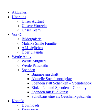
Skip
to
Aktuelles
content
Über uns
Unser Auftrag
Unsere Wurzeln
Unser Team
Vor Ort
Bildergalerie
Malaika Smile Familie
ALLtägliches
Über Uganda
Werde Aktiv
Werde Mitglied
Werde Pate/Patin
Spenden
Baumpatenschaft
Aktuelle Spendenprojekte
Spenden statt Schenken – Spendenbox
Einkaufen und Spenden – Gooding
Spenden mit BildKunst
Schulbausteine als Geschenkgutschein
Kontakt
Downloads
Sponsoren