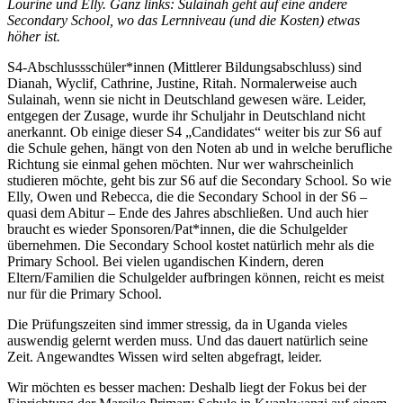
Lourine und Elly. Ganz links: Sulainah geht auf eine andere
Secondary School, wo das Lernniveau (und die Kosten) etwas
höher ist.
S4-Abschlussschüler*innen (Mittlerer Bildungsabschluss) sind
Dianah, Wyclif, Cathrine, Justine, Ritah. Normalerweise auch
Sulainah, wenn sie nicht in Deutschland gewesen wäre. Leider,
entgegen der Zusage, wurde ihr Schuljahr in Deutschland nicht
anerkannt. Ob einige dieser S4 „Candidates“ weiter bis zur S6 auf
die Schule gehen, hängt von den Noten ab und in welche berufliche
Richtung sie einmal gehen möchten. Nur wer wahrscheinlich
studieren möchte, geht bis zur S6 auf die Secondary School. So wie
Elly, Owen und Rebecca, die die Secondary School in der S6 –
quasi dem Abitur – Ende des Jahres abschließen. Und auch hier
braucht es wieder Sponsoren/Pat*innen, die die Schulgelder
übernehmen. Die Secondary School kostet natürlich mehr als die
Primary School. Bei vielen ugandischen Kindern, deren
Eltern/Familien die Schulgelder aufbringen können, reicht es meist
nur für die Primary School.
Die Prüfungszeiten sind immer stressig, da in Uganda vieles
auswendig gelernt werden muss. Und das dauert natürlich seine
Zeit. Angewandtes Wissen wird selten abgefragt, leider.
Wir möchten es besser machen: Deshalb liegt der Fokus bei der