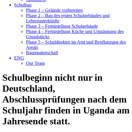
Schulbau
Phase 1 – Gelände vorbereiten
Phase 2 – Bau des ersten Schulgebäudes und
Lehrerunterkünfte
Phase 3 – Fertigstellung Schulgebäude
Phase 4 – Fertigstellung Küche und Umzäunung des
Grundstücks
Phase 5 – Schuldirektor im Amt und Bepflanzung des
Areals
Baumpatenschaft
ENG
Our Team
Schulbeginn nicht nur in
Deutschland,
Abschlussprüfungen nach dem
Schuljahr finden in Uganda am
Jahresende statt.