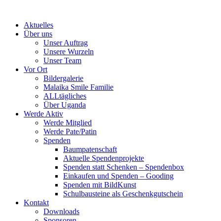
Skip
to
Aktuelles
content
Über uns
Unser Auftrag
Unsere Wurzeln
Unser Team
Vor Ort
Bildergalerie
Malaika Smile Familie
ALLtägliches
Über Uganda
Werde Aktiv
Werde Mitglied
Werde Pate/Patin
Spenden
Baumpatenschaft
Aktuelle Spendenprojekte
Spenden statt Schenken – Spendenbox
Einkaufen und Spenden – Gooding
Spenden mit BildKunst
Schulbausteine als Geschenkgutschein
Kontakt
Downloads
Sponsoren