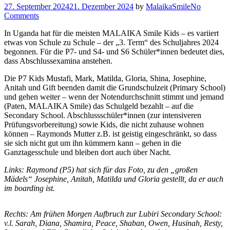
27. September 2024
21. Dezember 2024
by
MalaikaSmile
No
Comments
In Uganda hat für die meisten MALAIKA Smile Kids – es variiert
etwas von Schule zu Schule – der „3. Term“ des Schuljahres 2024
begonnen. Für die P7- und S4- und S6 Schüler*innen bedeutet dies,
dass Abschlussexamina anstehen.
Die P7 Kids Mustafi, Mark, Matilda, Gloria, Shina, Josephine,
Anitah und Gift beenden damit die Grundschulzeit (Primary School)
und gehen weiter – wenn der Notendurchschnitt stimmt und jemand
(Paten, MALAIKA Smile) das Schulgeld bezahlt – auf die
Secondary School. Abschlussschüler*innen (zur intensiveren
Prüfungsvorbereitung) sowie Kids, die nicht zuhause wohnen
können – Raymonds Mutter z.B. ist geistig eingeschränkt, so dass
sie sich nicht gut um ihn kümmern kann – gehen in die
Ganztagesschule und bleiben dort auch über Nacht.
Links: Raymond (P5) hat sich für das Foto, zu den „großen
Mädels“ Josephine, Anitah, Matilda und Gloria gestellt, da er auch
im boarding ist.
Rechts: Am frühen Morgen Aufbruch zur Lubiri Secondary School:
v.l. Sarah, Diana, Shamira, Peace, Shaban, Owen, Husinah, Resty,