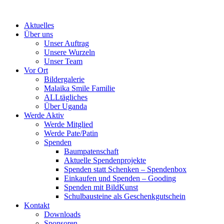
Skip
to
Aktuelles
content
Über uns
Unser Auftrag
Unsere Wurzeln
Unser Team
Vor Ort
Bildergalerie
Malaika Smile Familie
ALLtägliches
Über Uganda
Werde Aktiv
Werde Mitglied
Werde Pate/Patin
Spenden
Baumpatenschaft
Aktuelle Spendenprojekte
Spenden statt Schenken – Spendenbox
Einkaufen und Spenden – Gooding
Spenden mit BildKunst
Schulbausteine als Geschenkgutschein
Kontakt
Downloads
Sponsoren