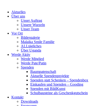
Skip
to
Aktuelles
content
Über uns
Unser Auftrag
Unsere Wurzeln
Unser Team
Vor Ort
Bildergalerie
Malaika Smile Familie
ALLtägliches
Über Uganda
Werde Aktiv
Werde Mitglied
Werde Pate/Patin
Spenden
Baumpatenschaft
Aktuelle Spendenprojekte
Spenden statt Schenken – Spendenbox
Einkaufen und Spenden – Gooding
Spenden mit BildKunst
Schulbausteine als Geschenkgutschein
Kontakt
Downloads
Sponsoren