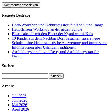
Neueste Beiträge
Back-Workshop und Geburtstagsfest für Abdul und Isanga
Heilpflanzen-Workshop an der neuen Schule
Eltern“abend“ mit den Eltern der Kyankwanzi-Kids
10 Kinder aus dem Nachbar-Dorf besuchen unsere neue
Schule – eine kleine statistische Auswertung und interessante
Informationen über Ugandas Traditionen
Ausbildungsbericht von Resty und Ausbildungsstart für
Owen
Suchen
Suchen
nach:
Archiv
Juli 2026
Juni 2026
Mai 2026
April 2026