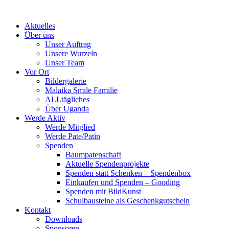
Skip
to
Aktuelles
content
Über uns
Unser Auftrag
Unsere Wurzeln
Unser Team
Vor Ort
Bildergalerie
Malaika Smile Familie
ALLtägliches
Über Uganda
Werde Aktiv
Werde Mitglied
Werde Pate/Patin
Spenden
Baumpatenschaft
Aktuelle Spendenprojekte
Spenden statt Schenken – Spendenbox
Einkaufen und Spenden – Gooding
Spenden mit BildKunst
Schulbausteine als Geschenkgutschein
Kontakt
Downloads
Sponsoren