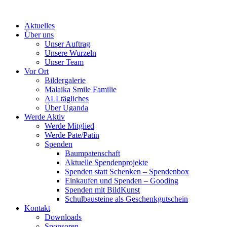
Skip
to
Aktuelles
content
Über uns
Unser Auftrag
Unsere Wurzeln
Unser Team
Vor Ort
Bildergalerie
Malaika Smile Familie
ALLtägliches
Über Uganda
Werde Aktiv
Werde Mitglied
Werde Pate/Patin
Spenden
Baumpatenschaft
Aktuelle Spendenprojekte
Spenden statt Schenken – Spendenbox
Einkaufen und Spenden – Gooding
Spenden mit BildKunst
Schulbausteine als Geschenkgutschein
Kontakt
Downloads
Sponsoren