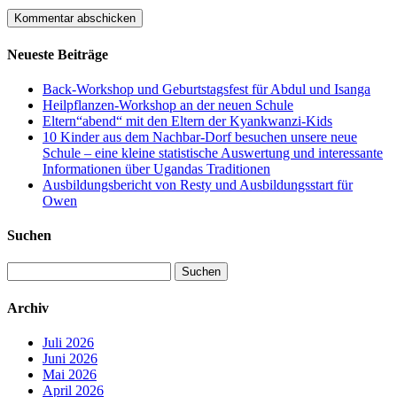
Neueste Beiträge
Back-Workshop und Geburtstagsfest für Abdul und Isanga
Heilpflanzen-Workshop an der neuen Schule
Eltern“abend“ mit den Eltern der Kyankwanzi-Kids
10 Kinder aus dem Nachbar-Dorf besuchen unsere neue
Schule – eine kleine statistische Auswertung und interessante
Informationen über Ugandas Traditionen
Ausbildungsbericht von Resty und Ausbildungsstart für
Owen
Suchen
Suchen
nach:
Archiv
Juli 2026
Juni 2026
Mai 2026
April 2026